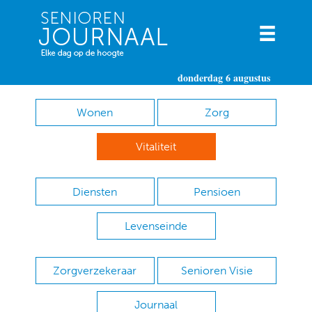
donderdag 6 augustus
Wonen
Zorg
Vitaliteit
Diensten
Pensioen
Levenseinde
Zorgverzekeraar
Senioren Visie
Journaal