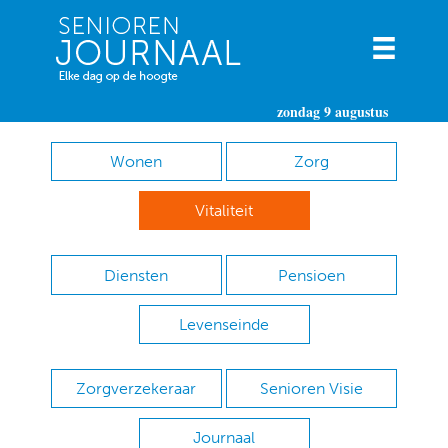
zondag 9 augustus
Wonen
Zorg
Vitaliteit
Diensten
Pensioen
Levenseinde
Zorgverzekeraar
Senioren Visie
Journaal