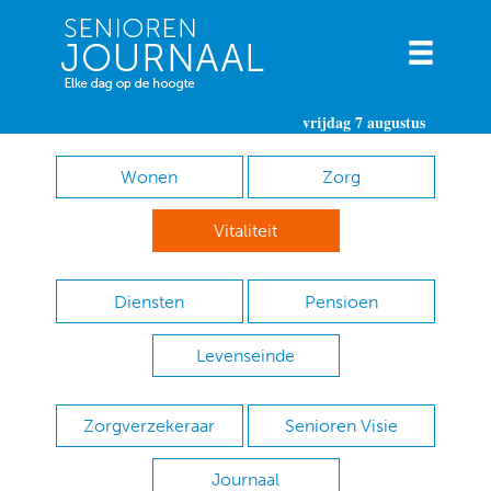
vrijdag 7 augustus
Wonen
Zorg
Vitaliteit
Diensten
Pensioen
Levenseinde
Zorgverzekeraar
Senioren Visie
Journaal