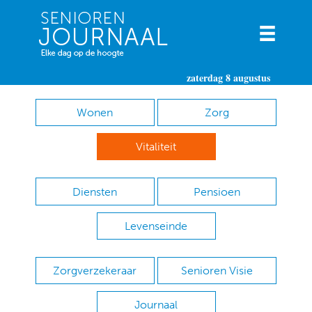
zaterdag 8 augustus
Wonen
Zorg
Vitaliteit
Diensten
Pensioen
Levenseinde
Zorgverzekeraar
Senioren Visie
Journaal