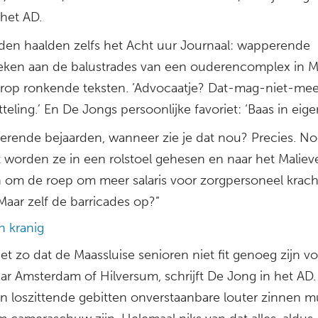
 het AD.
den haalden zelfs het Acht uur Journaal: wapperende
ken aan de balustrades van een ouderencomplex in Ma
rop ronkende teksten. ‘Advocaatje? Dat-mag-niet-meer
teling.’ En De Jongs persoonlijke favoriet: ‘Baas in eigen
oerende bejaarden, wanneer zie je dat nou? Precies. Noo
 worden ze in een rolstoel gehesen en naar het Maliev
 om de roep om meer salaris voor zorgpersoneel kracht
Maar zelf de barricades op?”
n kranig
iet zo dat de Maassluise senioren niet fit genoeg zijn v
aar Amsterdam of Hilversum, schrijft De Jong in het AD.
n loszittende gebitten onverstaanbare louter zinnen 