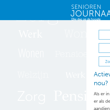
Zo
Actie
nou?
Als er i
er als d
aandient