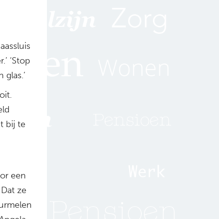
assluis
.’ ‘Stop
 glas.’
it.
eld
 bij te
oor een
 Dat ze
murmelen