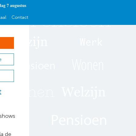
dag 7 augustus
aal
Contact
e
t
lkshows
la de