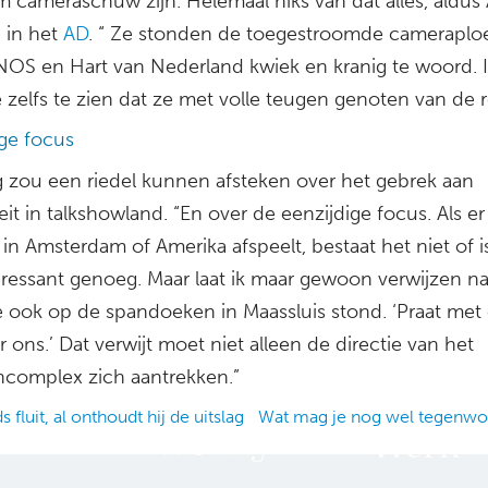
m cameraschuw zijn. Helemaal niks van dat alles, aldus
 in het
AD
. “ Ze stonden de toegestroomde camerapl
NOS en Hart van Nederland kwiek en kranig te woord. 
zelfs te zien dat ze met volle teugen genoten van de r
ige focus
 zou een riedel kunnen afsteken over het gebrek aan
teit in talkshowland. “En over de eenzijdige focus. Als er
t in Amsterdam of Amerika afspeelt, bestaat het niet of i
teressant genoeg. Maar laat ik maar gewoon verwijzen n
ie ook op de spandoeken in Maassluis stond. ‘Praat met 
r ons.’ Dat verwijt moet niet alleen de directie van het
ncomplex zich aantrekken.”
 fluit, al onthoudt hij de uitslag
Wat mag je nog wel tegenw
ation