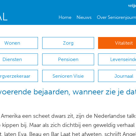
vrij
Home
Nieuws
Over Seniorenjourn
Wonen
Zorg
Vitaliteit
Diensten
Pensioen
Levenseind
rgverzekeraar
Senioren Visie
Journaal
voerende bejaarden, wanneer zie je da
n Amerika een scheet dwars zit, zijn de Nederlandse ta
e kippen bij. Maar als zich dichtbij een geweldig verhaal
, laten Eva, Beau en Bar Laat het afweten, schrijft Ange