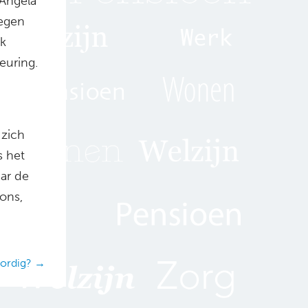
 Angela
oegen
Ik
euring.
 zich
s het
aar de
ons,
oordig? →