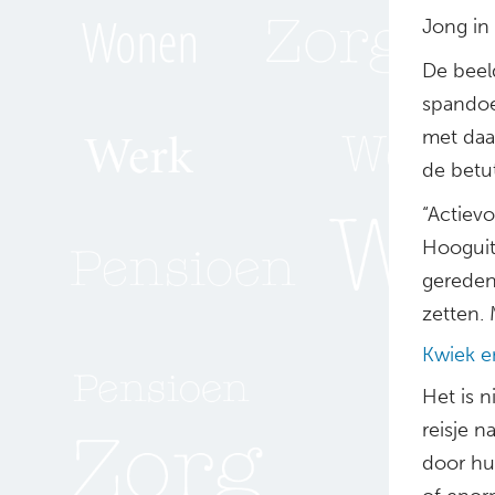
Jong in
De beel
spandoe
met daa
de betut
“Actiev
Hooguit
gereden
zetten. 
Kwiek e
Het is n
reisje n
door hu