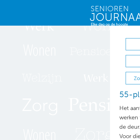
Zo
55-pl
Het aant
werken 
de deur
Voor di