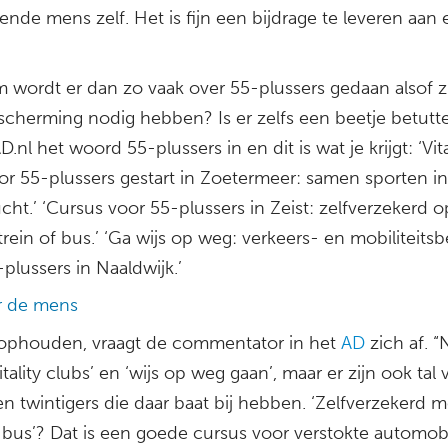
nde mens zelf. Het is fijn een bijdrage te leveren aan
 wordt er dan zo vaak over 55-plussers gedaan alsof z
scherming nodig hebben? Is er zelfs een beetje betutte
D.nl het woord 55-plussers in en dit is wat je krijgt: ‘Vita
or 55-plussers gestart in Zoetermeer: samen sporten i
cht.’ ‘Cursus voor 55-plussers in Zeist: zelfverzekerd o
rein of bus.’ ‘Ga wijs op weg: verkeers- en mobiliteitsb
plussers in Naaldwijk.’
ar de mens
 ophouden, vraagt de commentator in het
AD
zich af. “
itality clubs’ en ‘wijs op weg gaan’, maar er zijn ook tal 
en twintigers die daar baat bij hebben. ‘Zelfverzekerd 
 bus’? Dat is een goede cursus voor verstokte automobi