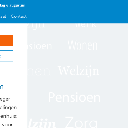
ag 6 augustus
aal
Contact
e
em
oeger
gelingen
jenhuis:
k voor