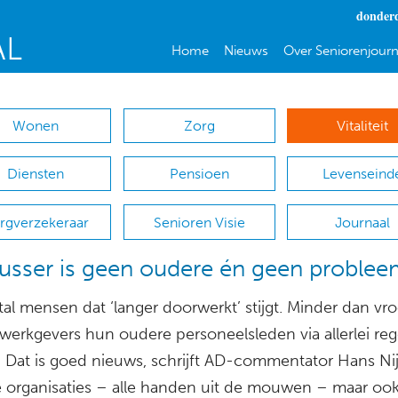
donderd
Home
Nieuws
Over Seniorenjourn
Wonen
Zorg
Vitaliteit
Diensten
Pensioen
Levenseind
rgverzekeraar
Senioren Visie
Journaal
usser is geen oudere én geen proble
al mensen dat ‘langer doorwerkt’ stijgt. Minder dan vr
werkgevers hun oudere personeelsleden via allerlei re
. Dat is goed nieuws, schrijft AD-commentator Hans Ni
e organisaties – alle handen uit de mouwen – maar oo