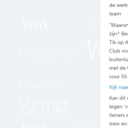
de werke
team
“Waarom
zijn? Be
Tik op A
Club vo
buitenlu
met de t
voor 55-
Kijk na
Kan dit
tegen ‘v
tieners 
trein en