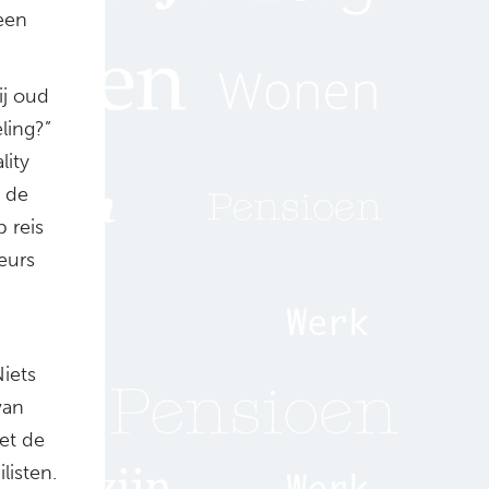
 een
ij oud
ling?”
lity
n de
p reis
eurs
Niets
van
met de
listen.