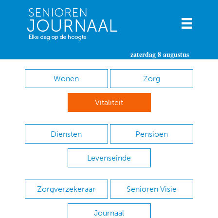
zaterdag 8 augustus
Wonen
Zorg
Vitaliteit
Diensten
Pensioen
Levenseinde
Zorgverzekeraar
Senioren Visie
Journaal