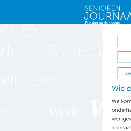
Zo
Wie d
We kome
onderha
werkgev
allemaal