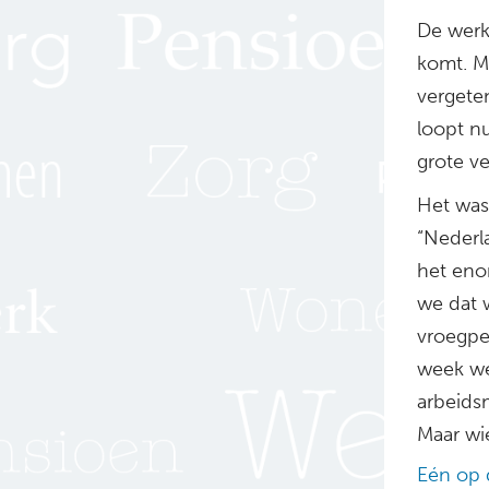
De werkg
komt. Ma
vergete
loopt nu
grote ve
Het was
“Nederl
het eno
we dat 
vroegpe
week wer
arbeidsm
Maar wi
Eén op 