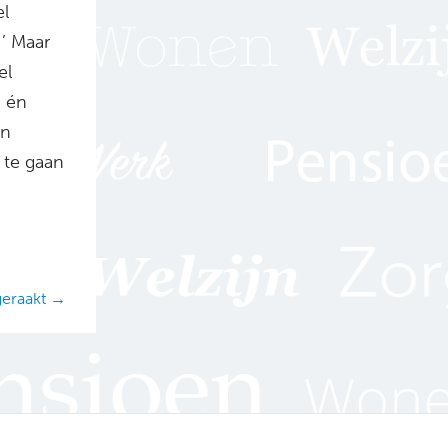
el
!’ Maar
el
n én
en
 te gaan
geraakt →