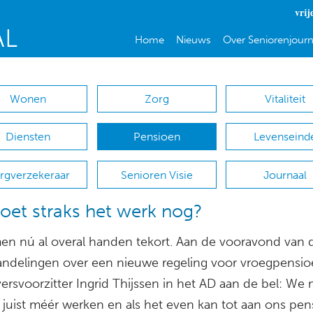
vrij
Home
Nieuws
Over Seniorenjourn
Wonen
Zorg
Vitaliteit
Diensten
Pensioen
Levenseind
rgverzekeraar
Senioren Visie
Journaal
oet straks het werk nog?
n nú al overal handen tekort. Aan de vooravond van 
ndelingen over een nieuwe regeling voor vroegpensioe
ersvoorzitter Ingrid Thijssen in het AD aan de bel: We
 juist méér werken en als het even kan tot aan ons pen