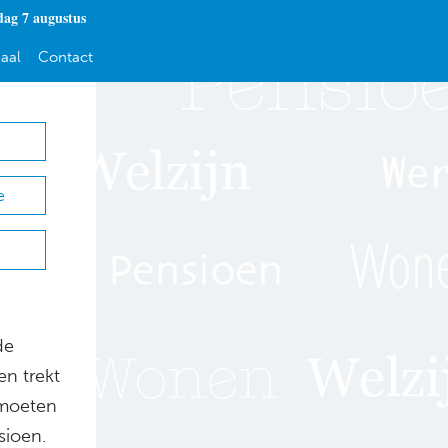
dag 7 augustus
aal
Contact
e
de
n trekt
 moeten
sioen.