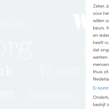
Zeker, z
voor he
willen 
beurs. 
en iede
heeft n
dat ong
werken. 
mensen 
thuis zi
Nederla
Er komt
Ondertu
bedrijf 