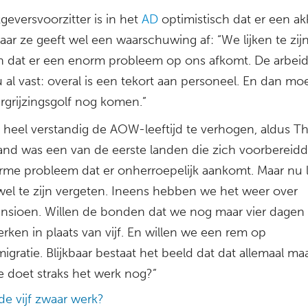
eversvoorzitter is in het
AD
optimistisch dat er een a
ar ze geeft wel een waarschuwing af: “We lijken te zij
n dat er een enorm probleem op ons afkomt. De arbei
 al vast: overal is een tekort aan personeel. En dan mo
rgrijzingsgolf nog komen.”
 heel verstandig de AOW-leeftijd te verhogen, aldus Th
and was een van de eerste landen die zich voorbereid
rme probleem dat er onherroepelijk aankomt. Maar nu l
wel te zijn vergeten. Ineens hebben we het weer over
nsioen. Willen de bonden dat we nog maar vier dagen 
ken in plaats van vijf. En willen we een rem op
igratie. Blijkbaar bestaat het beeld dat dat allemaal ma
e doet straks het werk nog?”
de vijf zwaar werk?