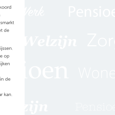
kkoord
n
dsmarkt
et de
ijssen.
de op
ijken
in de
ar kan.