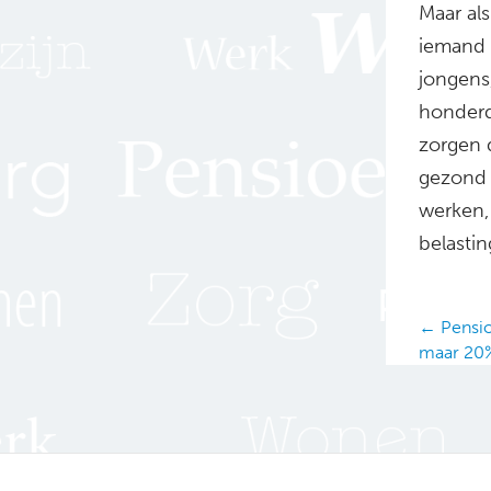
Maar als
iemand d
jongens
honderd
zorgen 
gezond 
werken,
belastin
Posts
← Pensio
maar 20
navig