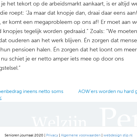
 je het tekort op de arbeidsmarkt aankaart, is er altijd w
ie roept: ‘Ja maar dat knopje dan, draai daar eens aan
, er komt een megaprobleem op ons af! Er moet aan w
 knopjes tegelijk worden gedraaid.” Zoals: “We moete
dat ouderen aan het werk blijven. Én zorgen dat mens
hun pensioen halen. Én zorgen dat het loont om meer
 nu schiet je er netto amper iets mee op door ons
gstelsel.”
enbedrag ineens netto soms
AOW’ers worden nu hard 
%
ation
Senioren journaal 2020 |
Privacy
|
Algemene voorwaarden
|
webdesign stip.nl