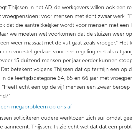
egt Thijssen in het AD, de werkgevers willen ook een re
t vroegpensioen: voor mensen met écht zwaar werk. “
ook dat die aantrekkelijker wordt voor mensen met een 
Maar we moeten wel voorkomen dat de sluizen weer o
reen weer massaal met de vut gaat zoals vroeger.” Het 
u een voorstel gedaan voor een regeling met als uitga
eveer 15 duizend mensen per jaar eerder kunnen stop
Dat betekent volgens Thijssen dat op termijn een op de
in de leeftijdscategorie 64, 65 en 66 jaar met vroegpe
t. “Heeft echt een op de vijf mensen een zwaar beroep 
nd?”
 een megaprobleem op ons af
ssen solliciteren oudere werklozen zich suf omdat ge
ze aanneemt. Thijssen: Ik zie echt wel dat dat een probl