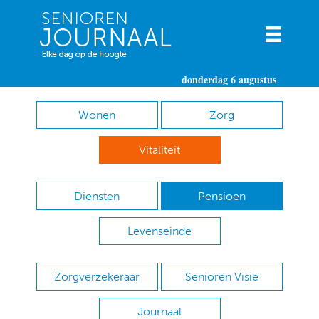
donderdag 6 augustus
Wonen
Zorg
Vitaliteit
Diensten
Pensioen
Levenseinde
Zorgverzekeraar
Senioren Visie
Journaal