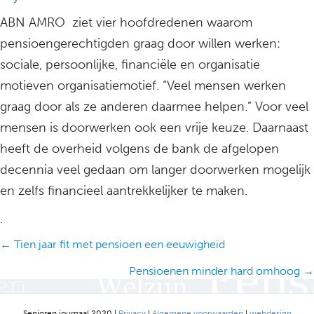
ABN AMRO ziet vier hoofdredenen waarom
pensioengerechtigden graag door willen werken:
sociale, persoonlijke, financiële en organisatie
motieven organisatiemotief. “Veel mensen werken
graag door als ze anderen daarmee helpen.” Voor veel
mensen is doorwerken ook een vrije keuze. Daarnaast
heeft de overheid volgens de bank de afgelopen
decennia veel gedaan om langer doorwerken mogelijk
en zelfs financieel aantrekkelijker te maken.
.
Posts
← Tien jaar fit met pensioen een eeuwigheid
navigation
Pensioenen minder hard omhoog →
Senioren journaal 2020 |
Privacy
|
Algemene voorwaarden
|
webdesign