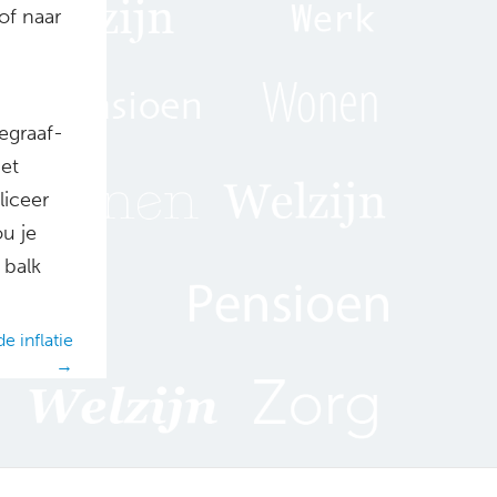
of naar
egraaf-
iet
liceer
u je
 balk
e inflatie
→