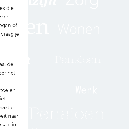
es die
wier
mogen of
vraag je
aal de
eer het
 toe en
iet
maat en
eit naar
Gaal in