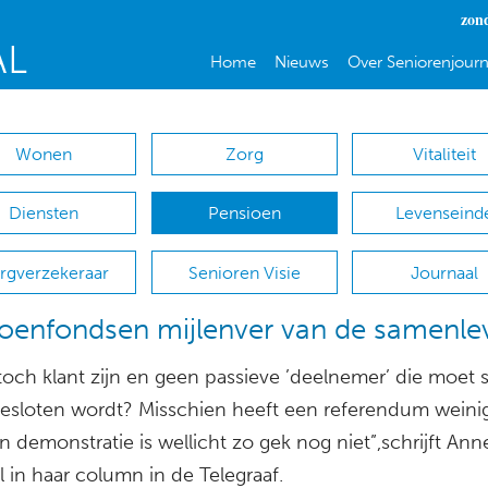
zon
Home
Nieuws
Over Seniorenjourn
Wonen
Zorg
Vitaliteit
Diensten
Pensioen
Levenseind
rgverzekeraar
Senioren Visie
Journaal
oenfondsen mijlenver van de samenle
 toch klant zijn en geen passieve ’deelnemer’ die moet s
besloten wordt? Misschien heeft een referendum weinig
 demonstratie is wellicht zo gek nog niet”,schrijft An
 in haar column in de Telegraaf.