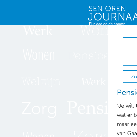
Zo
Pensi
“Je wilt
wat er 
maar een
van Gaal