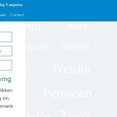
dag 9 augustus
aal
Contact
e
ving
likken
 zin,
nemarie