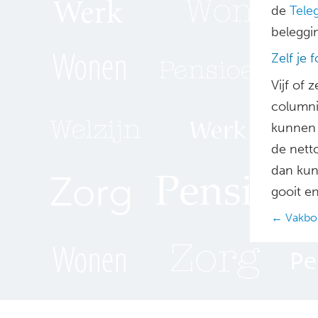
de
Tele
beleggi
Zelf je 
Vijf of
columni
kunnen 
de nett
dan kun
gooit en
Posts
← Vakbon
navig