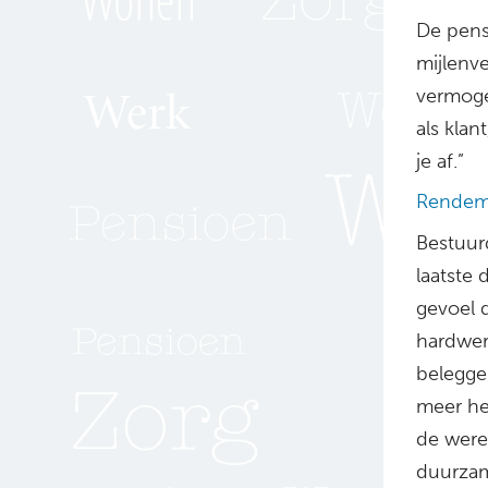
De pens
mijlenv
vermoge
als kla
je af.”
Rendeme
Bestuur
laatste 
gevoel 
hardwer
beleggen
meer he
de were
duurzame