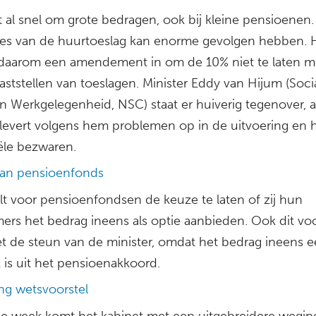
 al snel om grote bedragen, ook bij kleine pensioenen.
lies van de huurtoeslag kan enorme gevolgen hebben.
daarom een amendement in om de 10% niet te laten m
vaststellen van toeslagen. Minister Eddy van Hijum (Soci
n Werkgelegenheid, NSC) staat er huiverig tegenover, a
 levert volgens hem problemen op in de uitvoering en hi
iële bezwaren.
an pensioenfonds
lt voor pensioenfondsen de keuze te laten of zij hun
ers het bedrag ineens als optie aanbieden. Ook dit voo
iet de steun van de minister, omdat het bedrag ineens 
 is uit het pensioenakkoord.
g wetsvoorstel
e week komt het kabinet met een uitgebreidere wegin