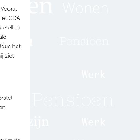
 Vooral
 Het CDA
eetellen
ale
ldus het
j ziet
rstel
een
g van de