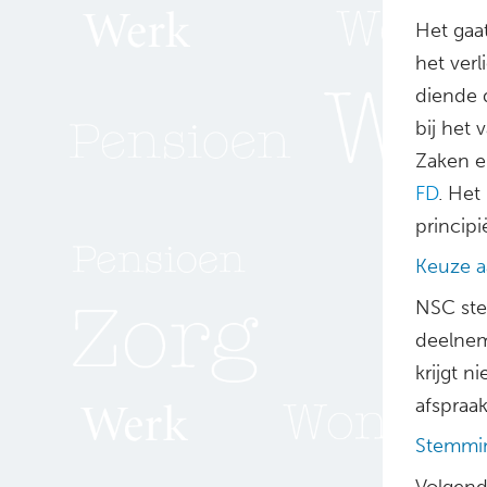
Het gaat
het ver
diende 
bij het 
Zaken e
FD
. Het
princip
Keuze a
NSC ste
deelnem
krijgt n
afspraak
Stemmin
Volgend