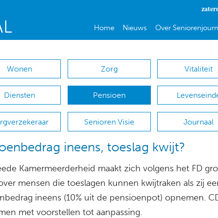
zater
Home
Nieuws
Over Seniorenjourn
Wonen
Zorg
Vitaliteit
Diensten
Pensioen
Levenseind
rgverzekeraar
Senioren Visie
Journaal
oenbedrag ineens, toeslag kwijt?
ede Kamermeerderheid maakt zich volgens het FD gro
over mensen die toeslagen kunnen kwijtraken als zij ee
nbedrag ineens (10% uit de pensioenpot) opnemen. C
en met voorstellen tot aanpassing.