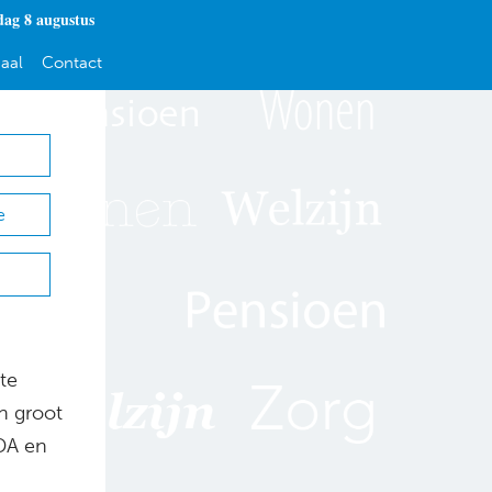
dag 8 augustus
aal
Contact
e
te
n groot
DA en