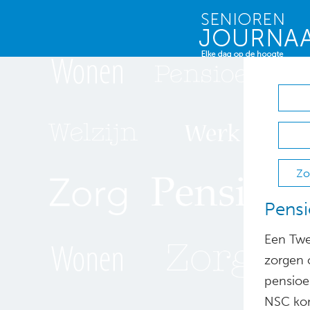
Zo
Pensi
Een Twe
zorgen 
pensioe
NSC kom