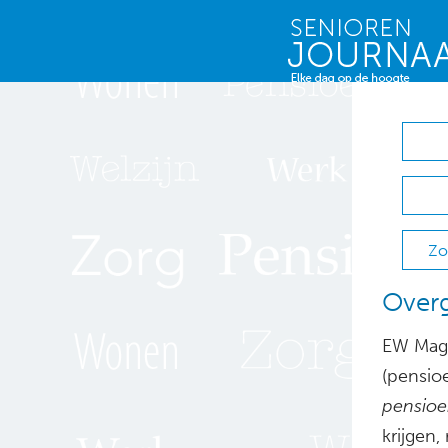
Zo
Overg
EW Maga
(pensio
pensio
krijgen,