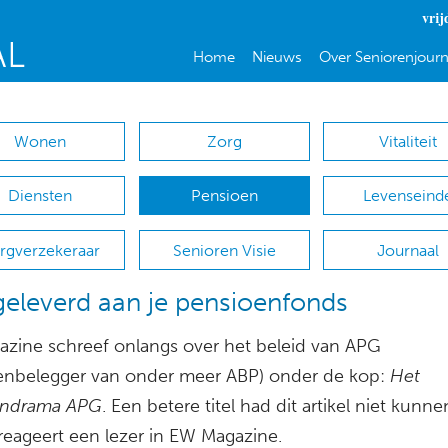
vrij
Home
Nieuws
Over Seniorenjourn
Wonen
Zorg
Vitaliteit
Diensten
Pensioen
Levenseind
rgverzekeraar
Senioren Visie
Journaal
eleverd aan je pensioenfonds
zine schreef onlangs over het beleid van APG
enbelegger van onder meer ABP) onder de kop:
Het
endrama APG
. Een betere titel had dit artikel niet kunne
 reageert een lezer in EW Magazine.