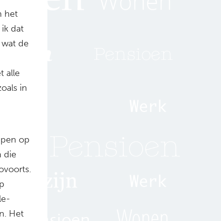
n het
ik dat
 wat de
 alle
oals in
oepen op
 die
ovoorts.
p
le-
n. Het