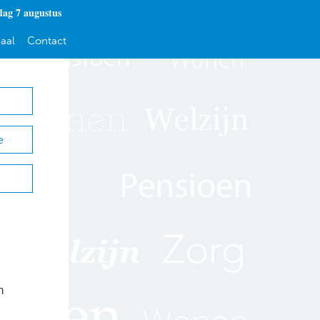
dag 7 augustus
aal
Contact
e
n