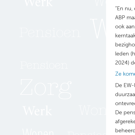
“En nu, 
ABP maak
ook aan
kerntaa
bezigho
leden (h
2024) de
Ze kom
De EW-l
duurzaa
ontevre
De pens
afgereke
beheerd