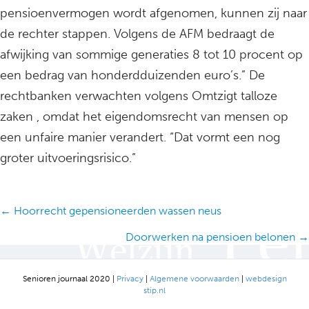
pensioenvermogen wordt afgenomen, kunnen zij naar
de rechter stappen. Volgens de AFM bedraagt de
afwijking van sommige generaties 8 tot 10 procent op
een bedrag van honderdduizenden euro’s.” De
rechtbanken verwachten volgens Omtzigt talloze
zaken , omdat het eigendomsrecht van mensen op
een unfaire manier verandert. “Dat vormt een nog
groter uitvoeringsrisico.”
Posts
← Hoorrecht gepensioneerden wassen neus
navigation
Doorwerken na pensioen belonen →
Senioren journaal 2020 |
Privacy
|
Algemene voorwaarden
|
webdesign
stip.nl