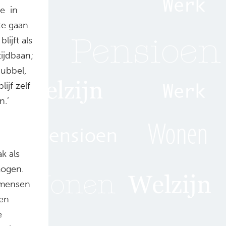
ie in
te gaan.
lijft als
tijdbaan;
dubbel,
ijf zelf
n.’
k als
mogen.
t mensen
ben
e