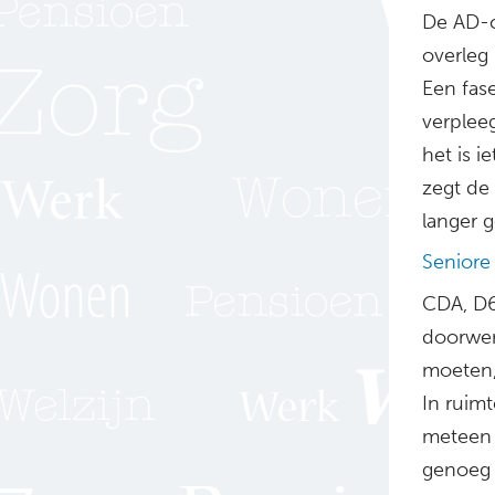
De AD-c
overleg
Een fase
verpleeg
het is i
zegt de 
langer g
Seniore
CDA, D6
doorwer
moeten, 
In ruimt
meteen 
genoeg 