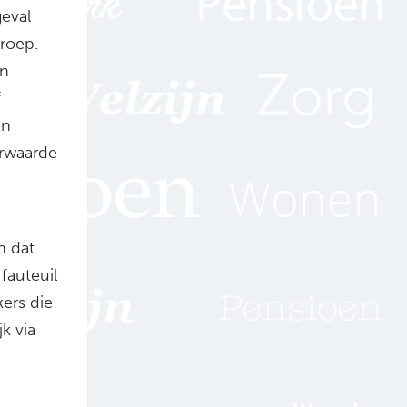
eval
roep.
en
f
en
rwaarde
n dat
fauteuil
ers die
k via