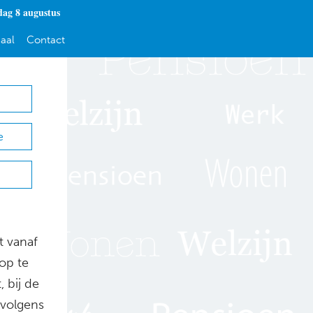
dag 8 augustus
aal
Contact
e
t vanaf
 op te
, bij de
 volgens