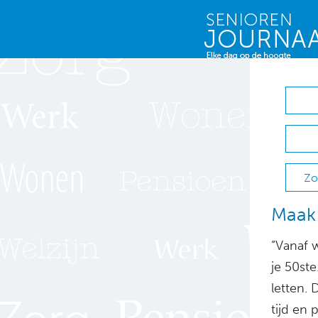
Zo
Maak 
“Vanaf 
je 50ste
letten. 
tijd en 