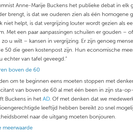
mnist Anne-Marije Buckens het publieke debat in elk g
rder brengt, is dat we ouderen zien als één homogene g
 niet helpt, is dat vergrijzing louter wordt gezien als e
m. Met een paar aanpassingen schuilen er gouden – o
, zo u wilt – kansen in vergrijzing. Er zijn genoeg mens
e 50 die geen kostenpost zijn. Hun economische mee
u echter van tafel geveegd.”
teren boven de 60
en om te beginnen eens moeten stoppen met denke
icitant van boven de 60 al met één been in zijn sta-op-
ijft Buckens in het
AD
. Of met denken dat we medewerk
ioengerechtigde leeftijd hebben bereikt zo snel mogelij
cheidsborrel naar de uitgang moeten bonjouren.
e meerwaarde