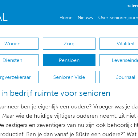
zater
Home
Nieuws
Over Seniorenjourn
Wonen
Zorg
Vitaliteit
Diensten
Pensioen
Levenseind
rgverzekeraar
Senioren Visie
Journaal
in bedrijf ruimte voor senioren
wanneer ben je eigenlijk een oudere? Vroeger was je da
. Maar wie de huidige vijftigers ouderen noemt, zit niet
De zestigers en zeventigers van nu zijn ook behoorlijk fit
productief. Ben je dan vanaf je 80ste een oudere?” Wat