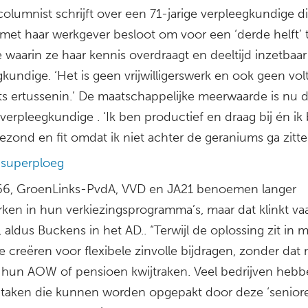
olumnist schrijft over een 71-jarige verpleegkundige d
 met haar werkgever besloot om voor een ‘derde helft’ 
 waarin ze haar kennis overdraagt en deeltijd inzetbaar b
kundige. ‘Het is geen vrijwilligerswerk en ook geen vol
ets ertussenin.’ De maatschappelijke meerwaarde is nu 
verpleegkundige . ‘Ik ben productief en draag bij én ik bl
ezond en fit omdat ik niet achter de geraniums ga zitte
 superploeg
6, GroenLinks-PvdA, VVD en JA21 benoemen langer
ken in hun verkiezingsprogramma’s, maar dat klinkt vaa
aldus Buckens in het AD.. “Terwijl de oplossing zit in 
e creëren voor flexibele zinvolle bijdragen, zonder da
hun AOW of pensioen kwijtraken. Veel bedrijven heb
taken die kunnen worden opgepakt door deze ‘senior