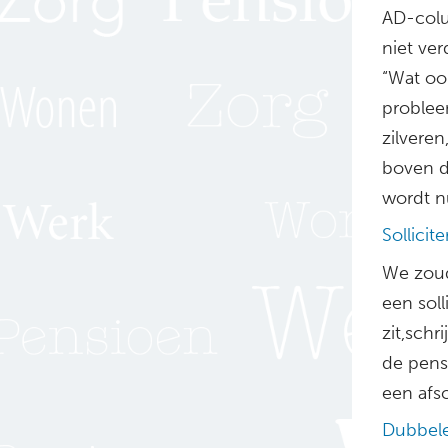
AD-colu
niet ve
“Wat ook
problee
zilveren
boven d
wordt n
Sollici
We zoud
een soll
zit,schr
de pens
een afs
Dubbel