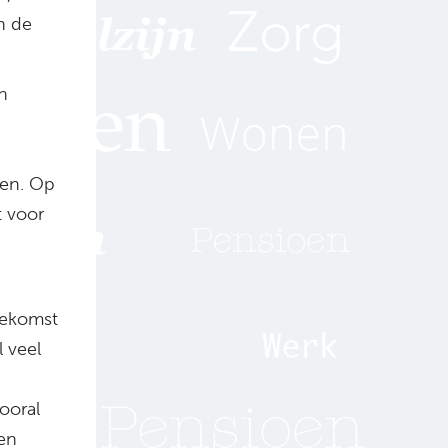
n de
n
sen. Op
t voor
oekomst
 veel
ooral
een