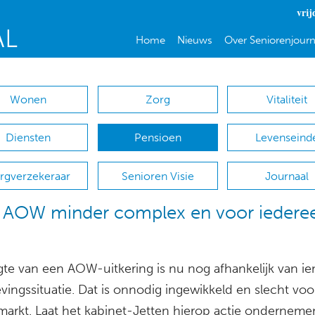
vrij
Home
Nieuws
Over Seniorenjourn
Wonen
Zorg
Vitaliteit
Diensten
Pensioen
Levenseind
rgverzekeraar
Senioren Visie
Journaal
 AOW minder complex en voor iedere
te van een AOW-uitkering is nu nog afhankelijk van i
vingssituatie. Dat is onnodig ingewikkeld en slecht voo
arkt. Laat het kabinet-Jetten hierop actie onderneme