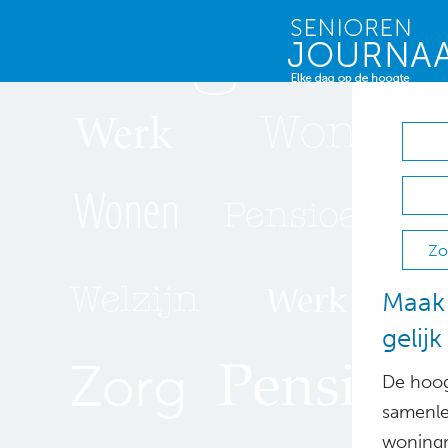
Zo
Maak
gelijk
De hoog
samenle
woningm