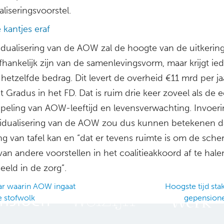
aliseringsvoorstel.
 kantjes eraf
vidualisering van de AOW zal de hoogte van de uitkering
fhankelijk zijn van de samenlevingsvorm, maar krijgt ie
etzelfde bedrag. Dit levert de overheid €11 mrd per ja
 Gradus in het FD. Dat is ruim drie keer zoveel als de
peling van AOW-leeftijd en levensverwachting. Invoeri
vidualisering van de AOW zou dus kunnen betekenen 
g van tafel kan en “dat er tevens ruimte is om de sche
van andere voorstellen in het coalitieakkoord af te hale
eeld in de zorg”.
ar waarin AOW ingaat
Hoogste tijd sta
e stofwolk
gepension
ation