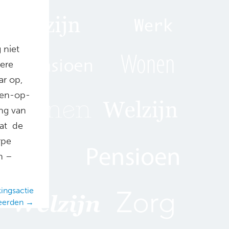
 niet
dere
ar op,
 een-op-
ng van
dat de
rpe
n –
kingsactie
eerden →