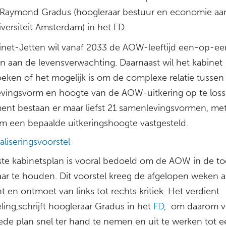
t Raymond Gradus (hoogleraar bestuur en economie aa
iversiteit Amsterdam) in het FD.
inet-Jetten wil vanaf 2033 de AOW-leeftijd een-op-ee
n aan de levensverwachting. Daarnaast wil het kabinet
eken of het mogelijk is om de complexe relatie tussen
vingsvorm en hoogte van de AOW-uitkering op te los
ent bestaan er maar liefst 21 samenlevingsvormen, me
rm een bepaalde uitkeringshoogte vastgesteld.
aliseringsvoorstel
ste kabinetsplan is vooral bedoeld om de AOW in de t
aar te houden. Dit voorstel kreeg de afgelopen weken al
 en ontmoet van links tot rechts kritiek. Het verdient
ing,schrijft hoogleraar Gradus in het
FD
, om daarom v
ede plan snel ter hand te nemen en uit te werken tot 