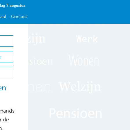
dag 7 augustus
aal
Contact
e
en
emands
r de
n,