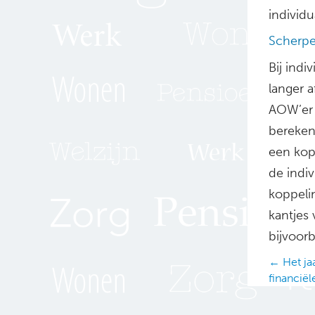
individu
Scherpe
Bij indi
langer a
AOW’er h
berekent
een kop
de indi
koppelin
kantjes 
bijvoorb
Posts
← Het ja
financiël
navig