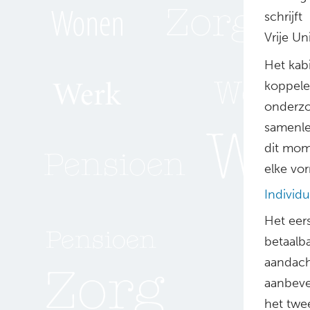
schrijf
Vrije Un
Het kab
koppele
onderzo
samenle
dit mom
elke vo
Individu
Het eer
betaalb
aandacht
aanbevel
het twe