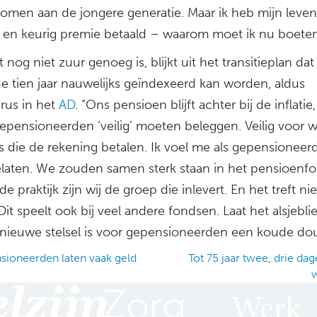
omen aan de jongere generatie. Maar ik heb mijn leven
 en keurig premie betaald – waarom moet ik nu boeten
t nog niet zuur genoeg is, blijkt uit het transitieplan dat
 tien jaar nauwelijks geïndexeerd kan worden, aldus
rus in het
AD
. “Ons pensioen blijft achter bij de inflati
epensioneerden ‘veilig’ moeten beleggen. Veilig voor w
s die de rekening betalen. Ik voel me als gepensioneer
elaten. We zouden samen sterk staan in het pensioenfo
de praktijk zijn wij de groep die inlevert. En het treft nie
 Dit speelt ook bij veel andere fondsen. Laat het alsjeblief
it nieuwe stelsel is voor gepensioneerden een koude do
ioneerden laten vaak geld
Tot 75 jaar twee, drie dag
ation