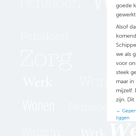
goede k
gewerkt
Alsof da
komende
Schippe
we als g
voor on
steek g
maar in 
mijzelf.
zijn. D
Posts
← Gepens
liggen
navig