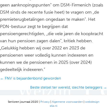
geen aanknopingspunten” om DSM-Firmenich (zoals
DSM sinds de recente fusie heet) te vragen om „de
premieterugbetalingen ongedaan te maken”. Het
PDN-bestuur zegt te begrijpen dat
pensioengerechtigden, „die vele jaren de koopkracht
van hun pensioen zagen dalen”, kritiek hebben.
„Gelukkig hebben wij over 2022 en 2023 de
pensioenen weer volledig kunnen indexeren en
kunnen we de pensioenen in 2025 (over 2024)
gedeeltelijk indexeren.”
Posts
← FNV is bejaardenbond geworden
navigation
Beste stelsel ter wereld, slechte beleggers →
Senioren journaal 2020 |
Privacy
|
Algemene voorwaarden
|
webdesign
stip.nl