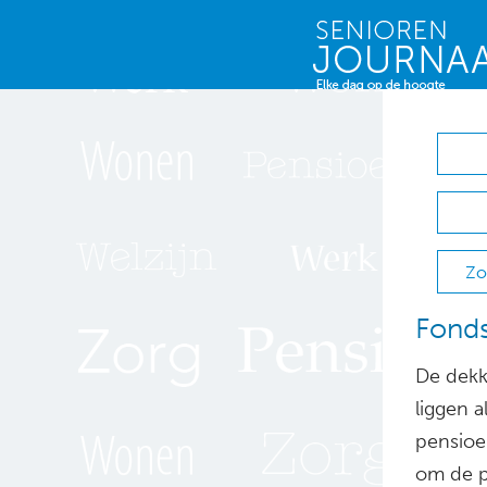
Zo
Fonds
De dekk
liggen 
pensioe
om de p