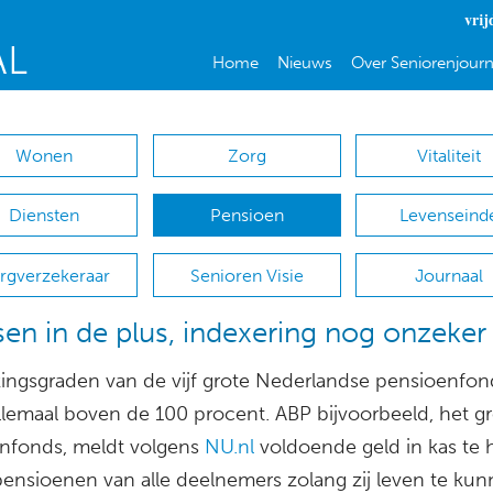
vrij
Home
Nieuws
Over Seniorenjourn
Wonen
Zorg
Vitaliteit
Diensten
Pensioen
Levenseind
rgverzekeraar
Senioren Visie
Journaal
en in de plus, indexering nog onzeker
ingsgraden van de vijf grote Nederlandse pensioenfo
allemaal boven de 100 procent. ABP bijvoorbeeld, het g
nfonds, meldt volgens
NU.nl
voldoende geld in kas te
ensioenen van alle deelnemers zolang zij leven te ku