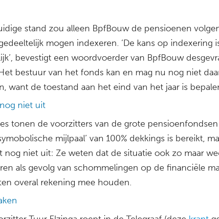
huidige stand zou alleen BpfBouw de pensioenen volgen
gedeeltelijk mogen indexeren. ‘De kans op indexering i
lijk’, bevestigt een woordvoerder van BpfBouw desgevr
 Het bestuur van het fonds kan en mag nu nog niet daa
n, want de toestand aan het eind van het jaar is bepale
nog niet uit
ies tonen de voorzitters van de grote pensioenfondsen z
symobolische mijlpaal’ van 100% dekkings is bereikt, m
t nog niet uit: Ze weten dat de situatie ook zo maar we
ren als gevolg van schommelingen op de financiële m
en overal rekening mee houden.
aken
zitter Tuur Elzinga roept in de Telegraaf (deze
krant
ge