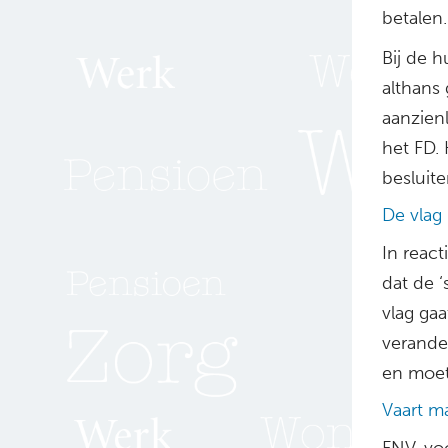
betalen.
Bij de 
althans 
aanzien
het FD.
besluite
De vlag 
In react
dat de ‘
vlag gaa
verande
en moet
Vaart m
FNV-voor