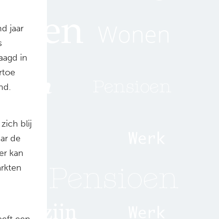
d jaar
s
aagd in
rtoe
nd.
ich blij
aar de
er kan
arkten
eft een