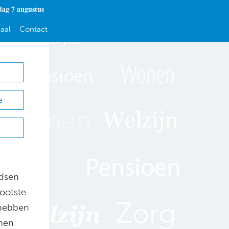
dag 7 augustus
aal
Contact
e
ndsen
rootste
 hebben
nnen