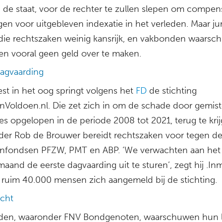
 de staat, voor de rechter te zullen slepen om compens
en voor uitgebleven indexatie in het verleden. Maar ju
die rechtszaken weinig kansrijk, en vakbonden waars
en vooral geen geld over te maken.
dagvaarding
st in het oog springt volgens het
FD
de stichting
nVoldoen.nl. Die zet zich in om de schade door gemis
es opgelopen in de periode 2008 tot 2021, terug te krij
der Rob de Brouwer bereidt rechtszaken voor tegen d
nfondsen PFZW, PMT en ABP. ‘We verwachten aan het
aand de eerste dagvaarding uit te sturen’, zegt hij .In
ruim 40.000 mensen zich aangemeld bij de stichting.
cht
den, waaronder FNV Bondgenoten, waarschuwen hun 