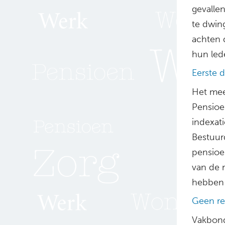
gevallen
te dwing
achten 
hun led
Eerste 
Het mee
Pensioe
indexati
Bestuur
pensioe
van de m
hebben 
Geen re
Vakbon