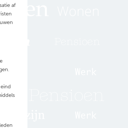
atie af
risten
chuwen
te
gen.
e
 eind
middels
leden