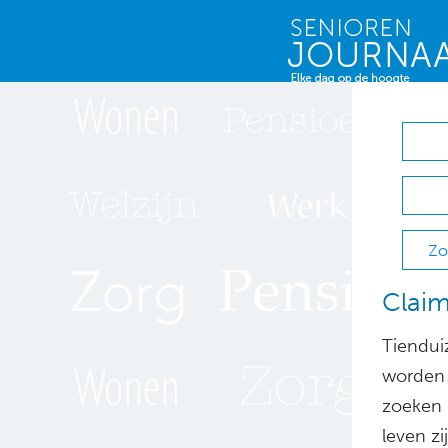
Zo
Claim
Tiendui
worden 
zoeken h
leven z