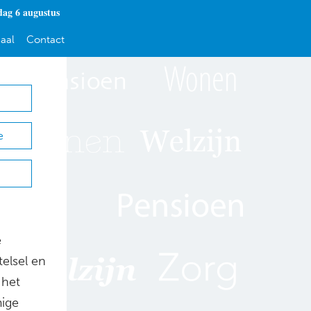
ag 6 augustus
aal
Contact
e
e
elsel en
 het
mige