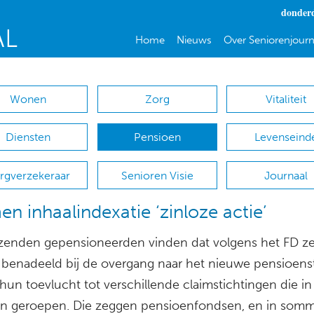
donderd
Home
Nieuws
Over Seniorenjourn
Wonen
Zorg
Vitaliteit
Diensten
Pensioen
Levenseind
rgverzekeraar
Senioren Visie
Journaal
en inhaalindexatie ‘zinloze actie’
zenden gepensioneerden vinden dat volgens het FD z
benadeeld bij de overgang naar het nieuwe pensioenst
un toevlucht tot verschillende claimstichtingen die in
ijn geroepen. Die zeggen pensioenfondsen, en in som