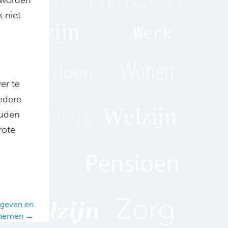
k niet
er te
edere
ouden
rote
 geven en
nemen →