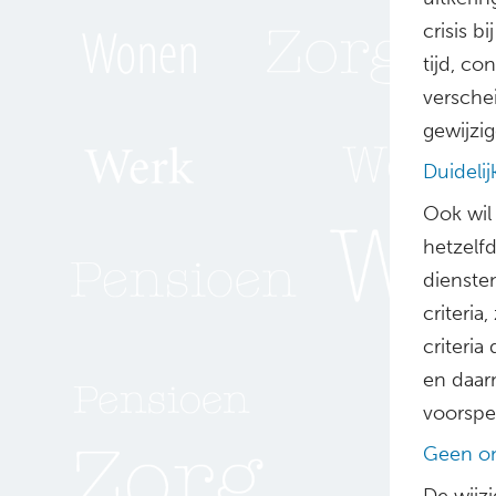
crisis 
tijd, c
versche
gewijzig
Duidelij
Ook wil
hetzelfd
dienste
criteria
criteria
en daar
voorspe
Geen on
De wijz