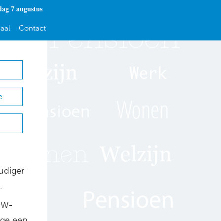
dag 7 augustus
aal
Contact
e
udiger
.
AOW-
ege een