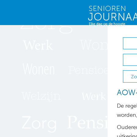
Zo
AOW-u
De rege
worden,
Ouderen
uitkerin