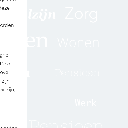
deze
worden
grip
. Deze
ieve
 zijn
r zijn,
e worden