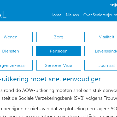
vrij
Home
Nieuws
Over Seniorenjourn
Wonen
Zorg
Vitaliteit
Diensten
Pensioen
Levenseind
rgverzekeraar
Senioren Visie
Journaal
itkering moet snel eenvoudiger
ls rond de AOW-uitkering moeten snel een stuk eenvo
 stelt de Sociale Verzekeringsbank (SVB) volgens Trouw
 begrijpen er niets van dat ze plotseling een lagere 
g krijgen als ze mantelzorg gaan doen, of tijdelijk vanw