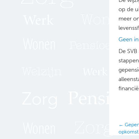
op de ui
meer on
levenssf
Geen in
De SVB a
stappen
gepensi
alleens
financi
Posts
← Gepens
opkomst
navig