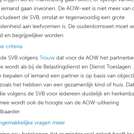
bij iemand gaan inwonen. De AOW-wet is niet meer van 
oncludeert de SVB, omdat er tegenwoordig een grote
idenheid aan leefvormen is. De ouderdomswet moet 
d en begrijpelijker worden.
ke criteria
 de SVB volgens
Trouw
dat voor de AOW het partnerbe
e wordt als bij de Belastingdienst en Dienst Toeslagen
n bepalen of iemand een partner is op basis van object
, zoals het hebben van een gezamenlijk kind of huis. Dat
 die volgens de SVB voor iedereen duidelijk en herkenbaa
mee wordt ook de hoogte van de AOW-uitkering
lbaarder.
gemakkelijke vragen meer
iging zou betekenen dat er minder snel gekort hoeft t