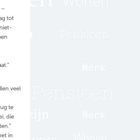
n –
ag tot
niet-
oen
e
at.”
llen veel
ug te
i, die
en.”
het in