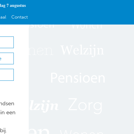
dag 7 augustus
aal
Contact
e
ondsen
 in een
ij.