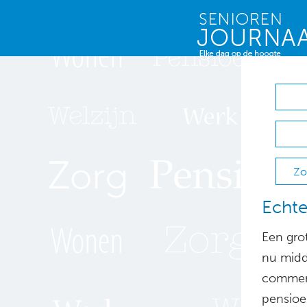
Zo
Echte
Een gro
nu midde
comment
pensioen