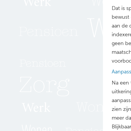
Dat is sp
bewust 
aan de d
indexere
geen be
maatscha
voorbod
Aanpass
Na een t
uitkerin
aanpass
zien zi
meer da
Blijkbaa