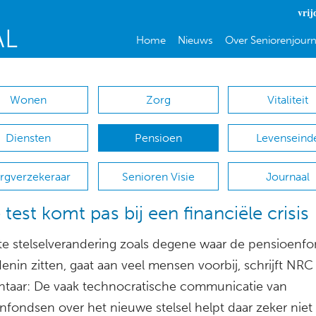
vrij
Home
Nieuws
Over Seniorenjourn
Wonen
Zorg
Vitaliteit
Diensten
Pensioen
Levenseind
rgverzekeraar
Senioren Visie
Journaal
 test komt pas bij een financiële crisis
te stelselverandering zoals degene waar de pensioenf
nin zitten, gaat aan veel mensen voorbij, schrijft NRC
aar: De vaak technocratische communicatie van
fondsen over het nieuwe stelsel helpt daar zeker niet b