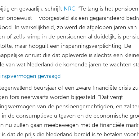
ijtig en gevaarlijk, schrijft
NRC
. “Te lang is het pensioe
of onbewust – voorgesteld als een gegarandeerd bedr
ood. In werkelijkheid, zo werd de afgelopen jaren van 
n of zelfs krimp in de pensioenen al duidelijk, is pensi
lofte, maar hooguit een inspanningsverplichting. De
ppelijke onrust die dat opleverde is slechts een klein
e van wat Nederland de komende jaren te wachten sta
ingsvermogen gevraagd
egenvallend beursjaar of een zware financiële crisis zu
gen fors neerwaarts worden bijgesteld. “Dat vergt
ingsvermogen van de pensioengerechtigden, en zal ter
jn in de consumptieve uitgaven en de economische groe
n nu zullen gaan meebewegen met de financiële markt
r is dat de prijs die Nederland bereid is te betalen voor 