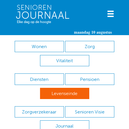
maandag 10 augustus
Wonen
Zorg
Vitaliteit
Diensten
Pensioen
Levenseinde
Zorgverzekeraar
Senioren Visie
Journaal