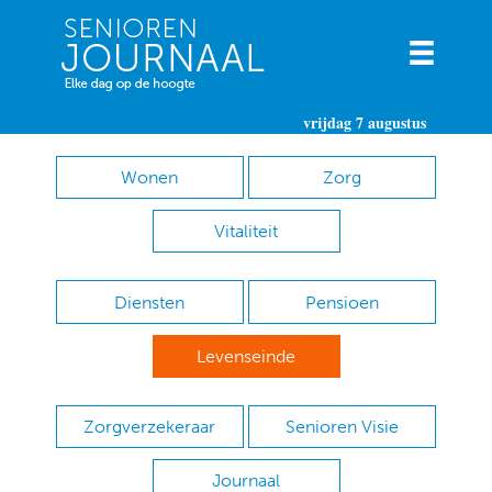
vrijdag 7 augustus
Wonen
Zorg
Vitaliteit
Diensten
Pensioen
Levenseinde
Zorgverzekeraar
Senioren Visie
Journaal