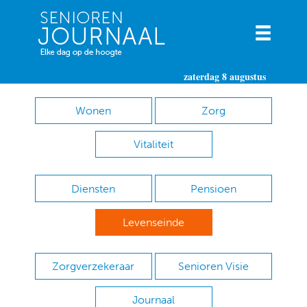
zaterdag 8 augustus
Wonen
Zorg
Vitaliteit
Diensten
Pensioen
Levenseinde
Zorgverzekeraar
Senioren Visie
Journaal