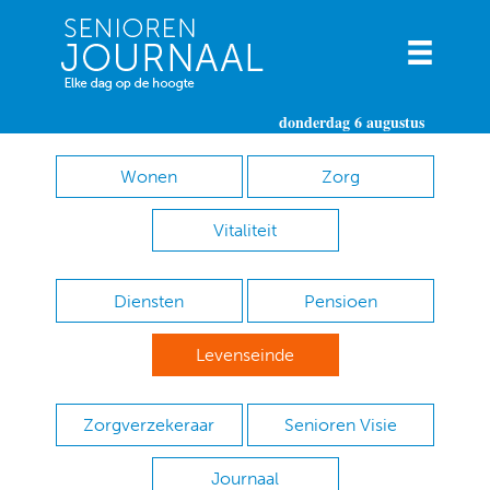
donderdag 6 augustus
Wonen
Zorg
Vitaliteit
Diensten
Pensioen
Levenseinde
Zorgverzekeraar
Senioren Visie
Journaal