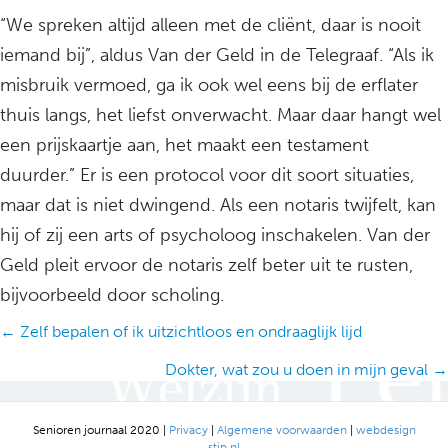
“We spreken altijd alleen met de cliënt, daar is nooit
iemand bij”, aldus Van der Geld in de Telegraaf. “Als ik
misbruik vermoed, ga ik ook wel eens bij de erflater
thuis langs, het liefst onverwacht. Maar daar hangt wel
een prijskaartje aan, het maakt een testament
duurder.” Er is een protocol voor dit soort situaties,
maar dat is niet dwingend. Als een notaris twijfelt, kan
hij of zij een arts of psycholoog inschakelen. Van der
Geld pleit ervoor de notaris zelf beter uit te rusten,
bijvoorbeeld door scholing.
Posts
← Zelf bepalen of ik uitzichtloos en ondraaglijk lijd
navigation
Dokter, wat zou u doen in mijn geval →
Senioren journaal 2020 |
Privacy
|
Algemene voorwaarden
|
webdesign
stip.nl