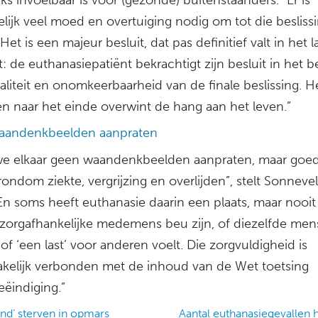
lijk veel moed en overtuiging nodig om tot die beslissi
et is een majeur besluit, dat pas definitief valt in het l
de euthanasiepatiënt bekrachtigt zijn besluit in het b
aliteit en onomkeerbaarheid van de finale beslissing. H
en naar het einde overwint de hang aan het leven.”
aandenkbeelden aanpraten
we elkaar geen waandenkbeelden aanpraten, maar goe
ondom ziekte, vergrijzing en overlijden”, stelt Sonnevel
En soms heeft euthanasie daarin een plaats, maar nooi
zorgafhankelijke medemens beu zijn, of diezelfde men
’ of ‘een last’ voor anderen voelt. Die zorgvuldigheid is
kelijk verbonden met de inhoud van de Wet toetsing
eëindiging.”
nd’ sterven in opmars
Aantal euthanasiegevallen 