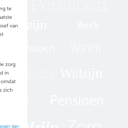
ng te
aatste
esef van
et
de zorg
d in
t omdat
s zich
hoger dan