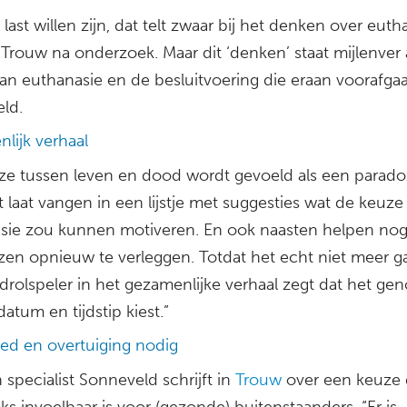
t last willen zijn, dat telt zwaar bij het denken over euth
Trouw na onderzoek. Maar dit ‘denken’ staat mijlenver 
an euthanasie en de besluitvoering die eraan voorafgaa
ld.
lijk verhaal
ze tussen leven en dood wordt gevoeld als een paradox
t laat vangen in een lijstje met suggesties wat de keuze
sie zou kunnen motiveren. En ook naasten helpen nog
zen opnieuw te verleggen. Totdat het echt niet meer g
rolspeler in het gezamenlijke verhaal zegt dat het gen
atum en tijdstip kiest.”
ed en overtuiging nodig
specialist Sonneveld schrijft in
Trouw
over een keuze 
ks invoelbaar is voor (gezonde) buitenstaanders. “Er is