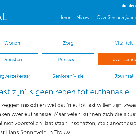
donderd
Home
Nieuws
Over Seniorenjourn
Wonen
Zorg
Vitaliteit
Diensten
Pensioen
Levenseind
rgverzekeraar
Senioren Visie
Journaal
last zijn’ is geen reden tot euthanasie
eggen misschien wel dat ‘niet tot last willen zijn’ zwaar
ken over euthanasie. Maar velen kunnen zich die situa
 niet voorstellen, laat staan inschatten, stelt anesthesi
vist Hans Sonneveld in Trouw.