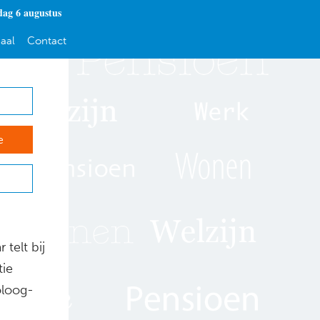
ag 6 augustus
aal
Contact
e
 telt bij
tie
oloog-