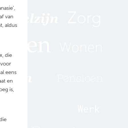
anasie’,
af van
t, aldus
, die
 voor
al eens
aat en
oeg is,
die