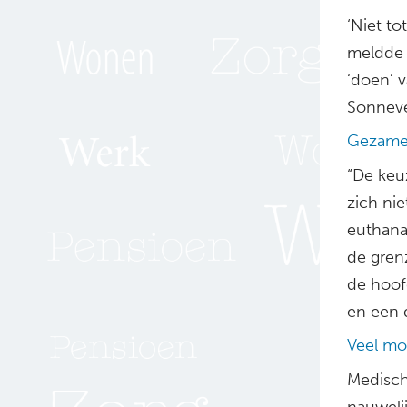
‘Niet to
meldde 
‘doen’ v
Sonneve
Gezamen
“De keu
zich nie
euthana
de gren
de hoofd
en een d
Veel mo
Medisch 
nauwelij