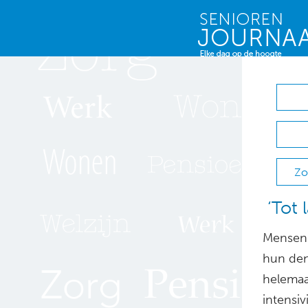
Zo
‘Tot 
Mensen z
hun den
helemaal
intensi