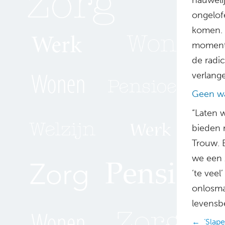
ongelofe
komen. H
moment: 
de radic
verlang
Geen w
“Laten 
bieden r
Trouw. 
we een 
‘te veel
onlosma
levensb
Posts
← ‘Slape