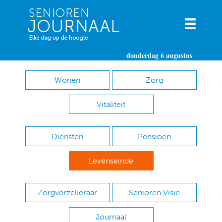
donderdag 6 augustus
Wonen
Zorg
Vitaliteit
Diensten
Pensioen
Levenseinde
Zorgverzekeraar
Senioren Visie
Journaal