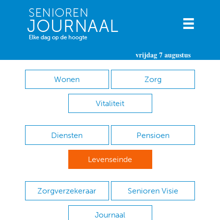
vrijdag 7 augustus
Wonen
Zorg
Vitaliteit
Diensten
Pensioen
Levenseinde
Zorgverzekeraar
Senioren Visie
Journaal