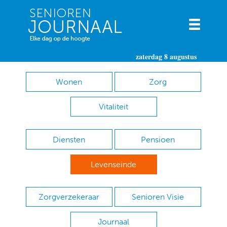
zaterdag 8 augustus
Wonen
Zorg
Vitaliteit
Diensten
Pensioen
Levenseinde
Zorgverzekeraar
Senioren Visie
Journaal