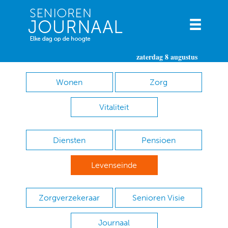
zaterdag 8 augustus
Wonen
Zorg
Vitaliteit
Diensten
Pensioen
Levenseinde
Zorgverzekeraar
Senioren Visie
Journaal