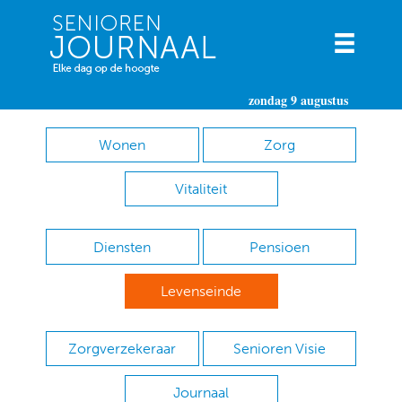
zondag 9 augustus
Wonen
Zorg
Vitaliteit
Diensten
Pensioen
Levenseinde
Zorgverzekeraar
Senioren Visie
Journaal