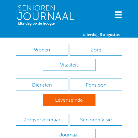
zaterdag 8 augustus
Wonen
Zorg
Vitaliteit
Diensten
Pensioen
Levenseinde
Zorgverzekeraar
Senioren Visie
Journaal