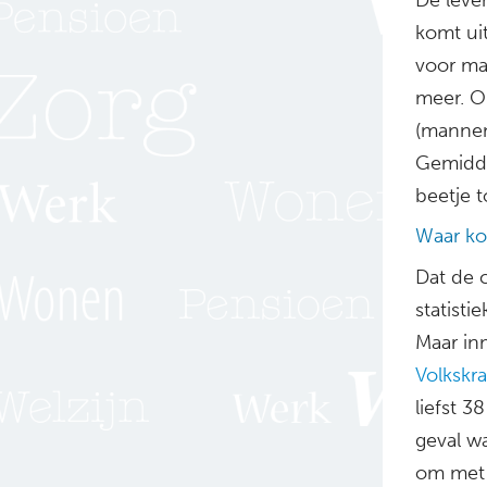
komt uit
voor ma
meer. O
(mannen
Gemidde
beetje t
Waar ko
Dat de 
statist
Maar inm
Volkskr
liefst 
geval w
om met 