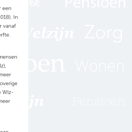
r een
018). In
r vanaf
rfte.
 mensen
z),
 meer
 overige
e Wlz-
meer
Deze