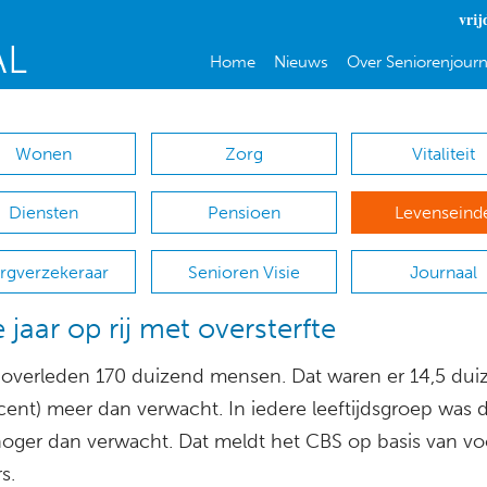
vrij
Home
Nieuws
Over Seniorenjourn
Wonen
Zorg
Vitaliteit
Diensten
Pensioen
Levenseind
rgverzekeraar
Senioren Visie
Journaal
 jaar op rij met oversterfte
 overleden 170 duizend mensen. Dat waren er 14,5 dui
cent) meer dan verwacht. In iedere leeftijdsgroep was 
 hoger dan verwacht. Dat meldt het CBS op basis van vo
rs.