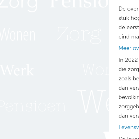
De over
stuk hog
de eers
eind maa
Meer ov
In 2022
die zorg
zoals b
dan ver
bevolki
zorggeb
dan ver
Levensv
De leve