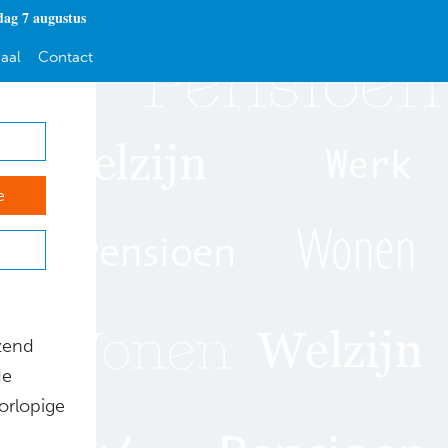
dag 7 augustus
aal
Contact
e
zend
de
orlopige