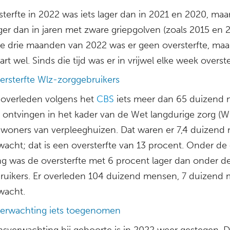
sterfte in 2022 was iets lager dan in 2021 en 2020, maa
er dan in jaren met zware griepgolven (zoals 2015 en 2
te drie maanden van 2022 was er geen oversterfte, maa
rt wel. Sinds die tijd was er in vrijwel elke week overste
ersterfte Wlz-zorggebruikers
 overleden volgens het
CBS
iets meer dan 65 duizend
 ontvingen in het kader van de Wet langdurige zorg (Wl
ewoners van verpleeghuizen. Dat waren er 7,4 duizend
wacht; dat is een oversterfte van 13 procent. Onder de
ng was de oversterfte met 6 procent lager dan onder d
ruikers. Er overleden 104 duizend mensen, 7 duizend 
wacht.
erwachting iets toegenomen
nsverwachting bij geboorte is in 2022 weer gestegen. 