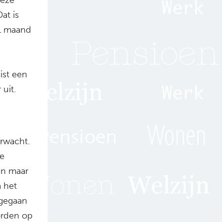
at is
1 maand
.
ist een
uit.
erwacht.
de
 in maar
 het
 gegaan
orden op