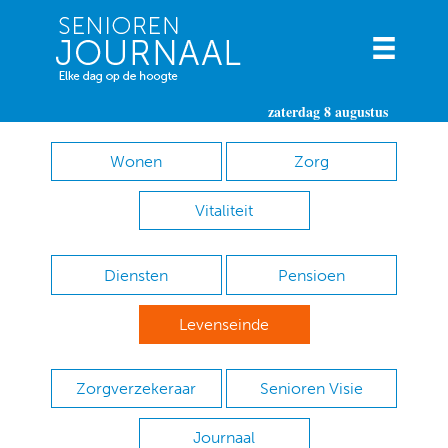
zaterdag 8 augustus
Wonen
Zorg
Vitaliteit
Diensten
Pensioen
Levenseinde
Zorgverzekeraar
Senioren Visie
Journaal