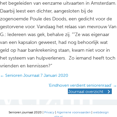
het begeleiden van eenzame uitvaarten in Amsterdam.
Daarbij leest een dichter, aangesloten bij de
zogenoemde Poule des Doods, een gedicht voor de
gestorvene voor. Vandaag het relaas van mevrouw Van
G.: Iedereen was gek, behalve zij. “”Ze was eigenaar
van een kapsalon geweest, had nog behoorlijk wat
geld op haar bankrekening staan, kwam niet voor in
het systeem van hulpverleners. Zo iemand heeft toch
vrienden en kennissen?”
Posts
← Senioren Journaal 7 Januari 2020
navigation
‘Eindhoven verdient seniorenraad’ →
Journaal overzicht
Senioren journaal 2020 |
Privacy
|
Algemene voorwaarden
|
webdesign
stip.nl