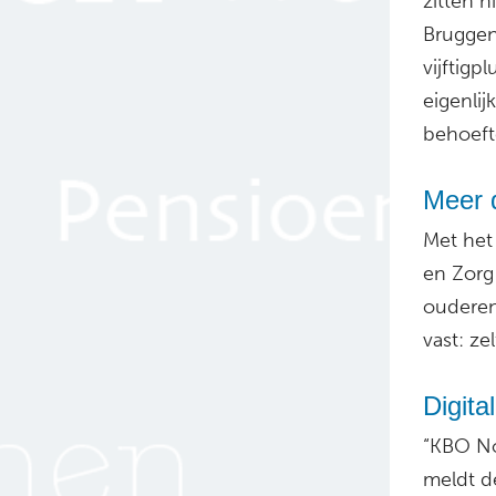
zitten 
Bruggen
vijftig
eigenlij
behoefte
Meer d
Met het
en Zorg
ouderen
vast: ze
Digita
“KBO Noo
meldt 