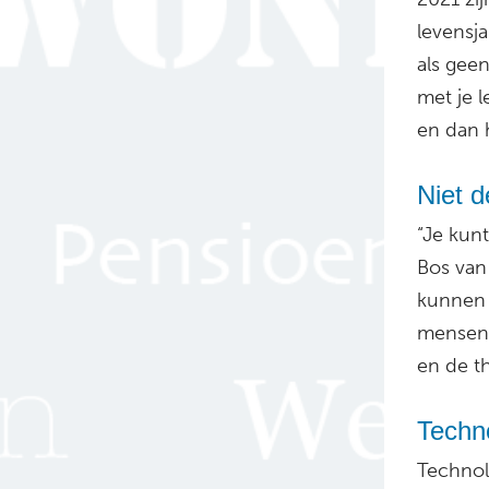
levensj
als gee
met je l
en dan 
Niet 
“Je kunt
Bos van
kunnen 
mensen 
en de t
Techno
Technol