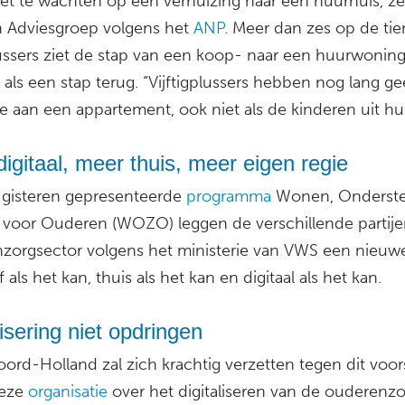
niet te wachten op een verhuizing naar een huurhuis, z
 Adviesgroep volgens het
ANP
. Meer dan zes op de tie
plussers ziet de stap van een koop- naar een huurwonin
k als een stap terug. “Vijftigplussers hebben nog lang g
 aan een appartement, ook niet als de kinderen uit huis
igitaal, meer thuis, meer eigen regie
 gisteren gepresenteerde
programma
Wonen, Onderst
 voor Ouderen (WOZO) leggen de verschillende partije
zorgsector volgens het ministerie van VWS een nieu
lf als het kan, thuis als het kan en digitaal als het kan.
lisering niet opdringen
rd-Holland zal zich krachtig verzetten tegen dit voors
deze
organisatie
over het digitaliseren van de ouderenzo