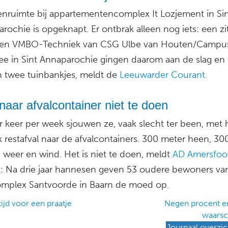
enruimte bij appartementencomplex It Lozjement in Si
rochie is opgeknapt. Er ontbrak alleen nog iets: een zi
ngen VMBO-Techniek van CSG Ulbe van Houten/Campu
ee in Sint Annaparochie gingen daarom aan de slag en
 twee tuinbankjes, meldt de
Leeuwarder Courant.
naar afvalcontainer niet te doen
er keer per week sjouwen ze, vaak slecht ter been, met
k restafval naar de afvalcontainers. 300 meter heen, 30
n weer en wind. Het is niet te doen, meldt
AD Amersfoo
t
: Na drie jaar hannesen geven 53 oudere bewoners va
plex Santvoorde in Baarn de moed op.
ijd voor een praatje
Negen procent erb
waarsc
ation
Journaal overzic