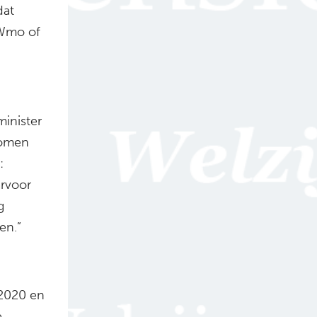
dat
 Wmo of
inister
komen
:
arvoor
g
en.”
 2020 en
e