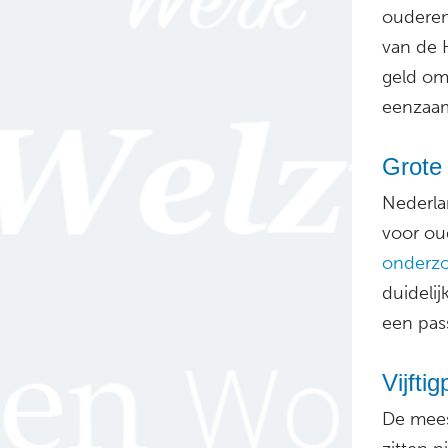
ouderen
van de 
geld om
eenzaa
Grote 
Nederla
voor oud
onderz
duidelij
een pas
Vijfti
De mees