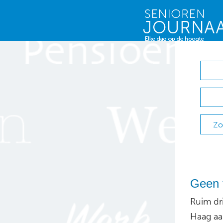
Zo
Geen t
Ruim dr
Haag aa