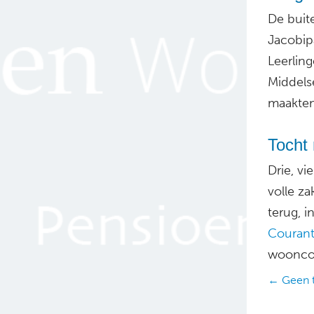
De buit
Jacobipa
Leerli
Middels
maakten
Tocht 
Drie, vi
volle za
terug, i
Couran
wooncom
Posts
← Geen t
navig