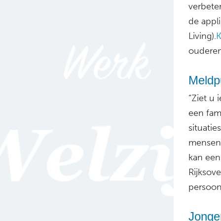
verbeter
de appl
Living).
ouderen
Meldp
“Ziet u 
een fami
situatie
mensen 
kan een
Rijksov
persoon
Jonge