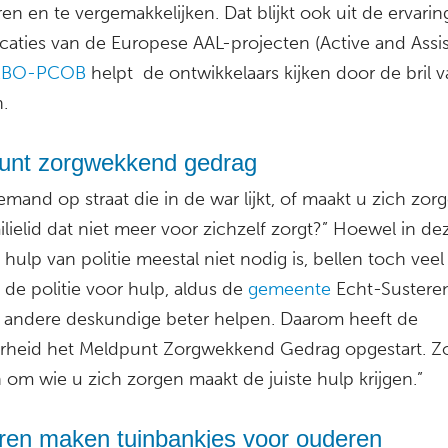
en en te vergemakkelijken. Dat blijkt ook uit de ervari
icaties van de Europese AAL-projecten (Active and Assi
KBO-PCOB
helpt de ontwikkelaars kijken door de bril 
.
unt zorgwekkend gedrag
iemand op straat die in de war lijkt, of maakt u zich zo
lielid dat niet meer voor zichzelf zorgt?” Hoewel in de
s hulp van politie meestal niet nodig is, bellen toch veel
de politie voor hulp, aldus de
gemeente
Echt-Susteren
 andere deskundige beter helpen. Daarom heeft de
erheid het Meldpunt Zorgwekkend Gedrag opgestart. Z
 om wie u zich zorgen maakt de juiste hulp krijgen.”
ren maken tuinbankjes voor ouderen