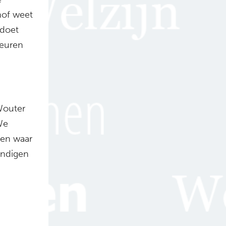
hof weet
 doet
beuren
 Wouter
We
ren waar
undigen