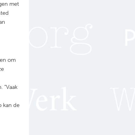
ngen met
sted
van
rgen om
ze
. “Vaak
o kan de