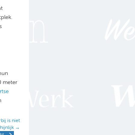
nt
tplek.
s
 hun
0 meter
rtse
n
ij is niet
hijnlijk →
ht