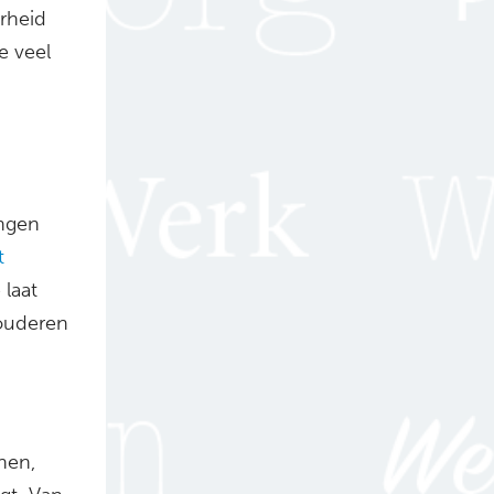
rheid
e veel
ngen
t
laat
 ouderen
nen,