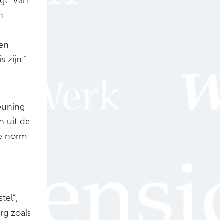
egt Van
n
g
een
 zijn.”
euning
n uit de
we norm
tel”,
rg zoals