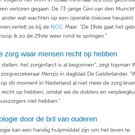
aren verloren gegaan. De 73-jarige Gini van den Munck
n ander wat wachten op een operatie (nieuwe heupen)
even,vertelt ze bij de
NOS
. Maar: “De 19de gaat het ge
hoop ik zo de 29ste weer rond te springen.”
de zorg waar mensen recht op hebben
 stellen: het zorginfarct is al begonnen”, zegt topman
 zorgverzekeraar Menzis in dagblad De Gelderlander. “
op dit moment in Nederland al niet meer de zorg leve
recht op hebben, omdat we de dokters en verpleegk
huiszorgers níet hebben.”
logie door de bril van ouderen
ogie kan een handig hulpmiddel zijn om het leven te