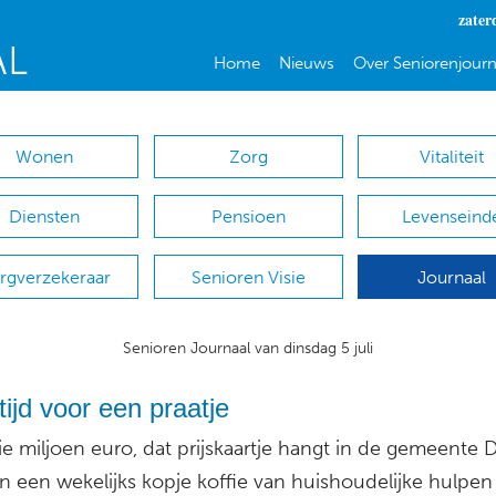
zater
Home
Nieuws
Over Seniorenjourn
Wonen
Zorg
Vitaliteit
Diensten
Pensioen
Levenseind
rgverzekeraar
Senioren Visie
Journaal
Senioren Journaal van dinsdag 5 juli
ijd voor een praatje
ie miljoen euro, dat prijskaartje hangt in de gemeente 
n een wekelijks kopje koffie van huishoudelijke hulpe