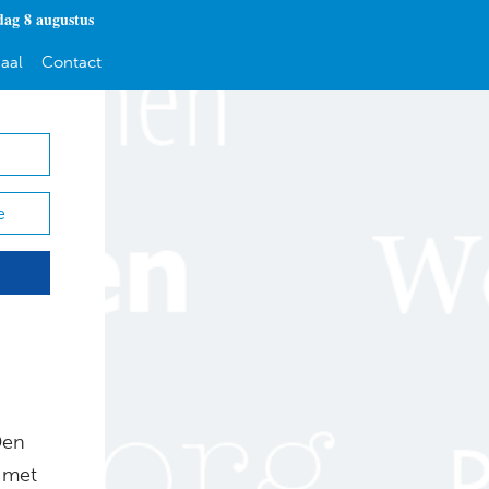
dag 8 augustus
aal
Contact
e
Den
n met