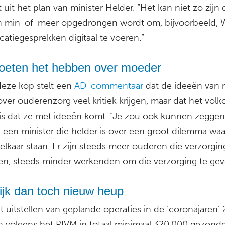
kt uit het plan van minister Helder. “Het kan niet zo zijn 
 min-of-meer opgedrongen wordt om, bijvoorbeeld,
catiegesprekken digitaal te voeren.”
eten het hebben over moeder
eze kop stelt een
AD-commentaar
dat de ideeën van m
over ouderenzorg veel kritiek krijgen, maar dat het vol
 is dat ze met ideeën komt. “Je zou ook kunnen zeggen
k een minister die helder is over een groot dilemma wa
elkaar staan. Er zijn steeds meer ouderen die verzorgin
n, steeds minder werkenden om die verzorging te gev
ijk dan toch nieuw heup
 uitstellen van geplande operaties in de ‘coronajaren’
jn volgens het RIVM in totaal minimaal 320.000 gezond