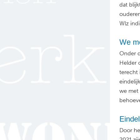
dat blij
ouderen
Wlz indi
We mo
Onder d
Helder 
terecht
eindelij
we met 
behoeve
Eindel
Door het
2021 zi