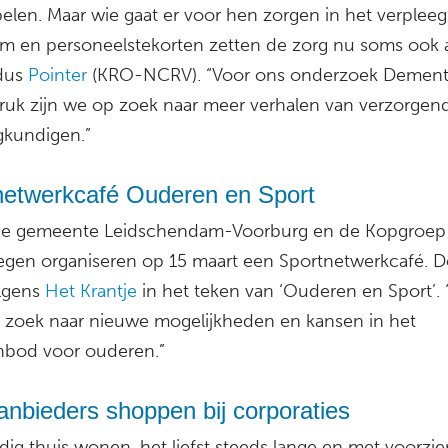
elen. Maar wie gaat er voor hen zorgen in het verpleeg
om en personeelstekorten zetten de zorg nu soms ook 
dus
Pointer
(KRO-NCRV). “Voor ons onderzoek Dement
ruk zijn we op zoek naar meer verhalen van verzorgen
gkundigen.”
netwerkcafé Ouderen en Sport
e gemeente Leidschendam-Voorburg en de Kopgroep
gen organiseren op 15 maart een Sportnetwerkcafé. 
olgens
Het Krantje
in het teken van ‘Ouderen en Sport’.
 zoek naar nieuwe mogelijkheden en kansen in het
nbod voor ouderen.”
nbieders shoppen bij corporaties
dig thuis wonen, het liefst steeds lange en met voorzi