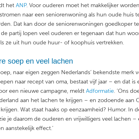
dt het
ANP
. Voor ouderen moet het makkelijker worde
 stromen naar een seniorenwoning als hun oude huis t
rden. Dat kan door de seniorenwoningen goedkoper t
 de partij lopen veel ouderen er tegenaan dat hun woo
als ze uit hun oude huur- of koophuis vertrekken.
re soep en veel lachen
oep, naar eigen zeggen Nederlands’ bekendste merk v
epen naar recept van oma, bestaat vijf jaar – en dat is
oor een nieuwe campagne, meldt
Adformatie
. ‘Ons doe
derland aan het lachen te krijgen – en zodoende aan 
 krijgen. Wat staat haaks op eenzaamheid? Humor. In d
zie je daarom de ouderen en vrijwilligers veel lachen –
n aanstekelijk effect.’