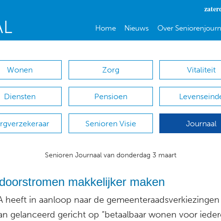
zater
Home
Nieuws
Over Seniorenjourn
Wonen
Zorg
Vitaliteit
Diensten
Pensioen
Levenseind
rgverzekeraar
Senioren Visie
Journaal
Senioren Journaal van donderdag 3 maart
doorstromen makkelijker maken
 heeft in aanloop naar de gemeenteraadsverkiezingen
n gelanceerd gericht op “betaalbaar wonen voor ieder