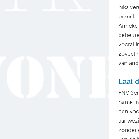
niks ver
branchev
Anneke 
gebeure
vooral 
zoveel 
van ande
Laat d
FNV Sen
name in
een voo
aanwezi
zonder 