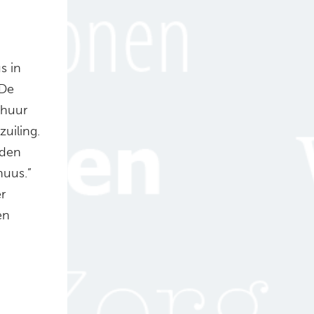
s in
 De
 huur
uiling.
uden
huus.”
r
en