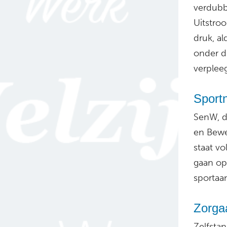
verdubb
Uitstro
druk, al
onder d
verplee
Sport
SenW, d
en Bewe
staat v
gaan op
sportaa
Zorgaa
Zelfstan