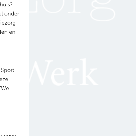
huis?
al onder
iezorg
den en
 Sport
Deze
 “We
eningen