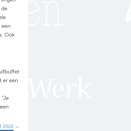
n de
 de
j een
s. Ook
ifbuffet
t er een
 “Je
 een
rt 2022 →