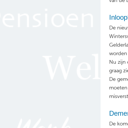
van de b
Inloop
De nieu
Winters
Gelderl
worden 
Nu zijn
graag z
De geme
moeten 
misvers
Demen
De kome