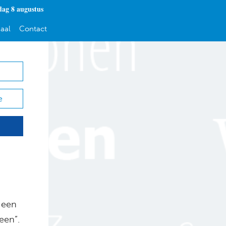
dag 8 augustus
aal
Contact
e
 een
een”.