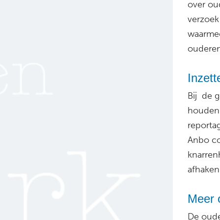
over ou
verzoek
waarmee
ouderen
Inzett
Bij de 
houden 
reporta
Anbo co
knarren
afhaken 
Meer 
De oude