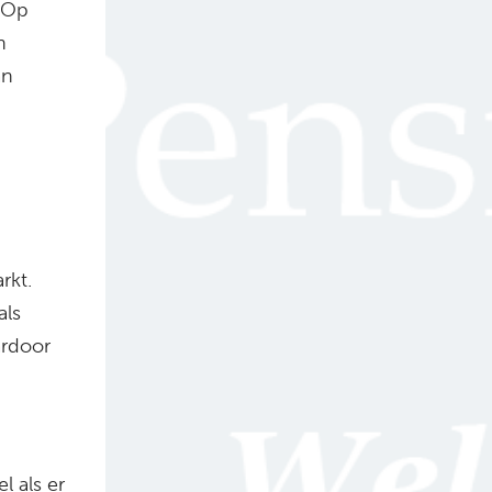
” Op
n
an
rkt.
als
ardoor
l als er