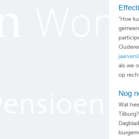
Effect
“Hoe ku
gemeent
particip
Ouderen
jaarvers
als we 
op rech
Nog no
Wat heef
Tilburg?
Dagblad
burgeme