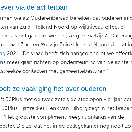
iever via de achterban
nnen we als Ouderenberaad bereiken dat ouderen in 
en van Zuid-Holland Noord op wijkniveau effectief
eren als het gaat om wonen, zorg en welzijn?” Dat vraa
beraad Zorg en Welzijn Zuid-Holland Noord zich af in
lag
2021. “De vraag heeft zich aangediend of we effectie
ons meer gaan richten op ondersteuning van de achter
tstreekse contacten met gemeentebesturen.”
oit zo vaak ging het over ouderen
t 50Plus met de twee zetels de afgelopen vier jaar bere
 50Plus-lijsttrekker Henk van Tilborg zegt in het Braban
: “Het grootste compliment kreeg ik onlangs van de
ester. Die zei dat het in de collegekamer nog nooit zo