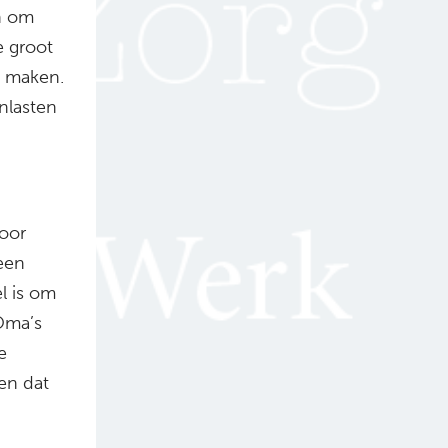
n om
e groot
e maken.
nlasten
oor
 een
l is om
Oma’s
e
 en dat