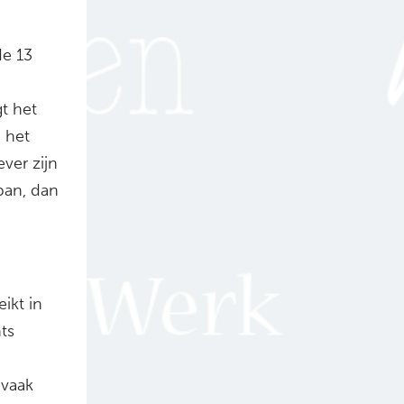
de 13
gt het
 het
ver zijn
ban, dan
ikt in
ts
 vaak