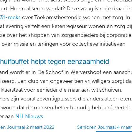
urt. Hoe realiseren we dat? Deze vraag is rode draad i
31-reeks
over Toekomstbestendig wonen met zorg. In
aflevering vertelt een ketenregisseur wonen en zorg bi
tie over het shoppen van zorgaanbieders bij corporatie
 over missie en leningen voor collectieve initiatieven
huifbuffet helpt tegen eenzaamheid
and wordt er in De Schoof in Wervershoof een aanschu
seerd. Een club van ongeveer tien vrijwilligers zorgt da
 klaarstaat voor eenieder die maar aan wil schuiven.
rs zijn vooral zeventigplussers die anders alleen eten.
ewoon dat de mensen het echt nodig hebben”, vertelt
ger aan
NH Nieuws.
en Journaal 2 maart 2022
Senioren Journaal 4 maa