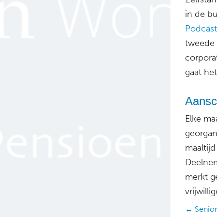
in de bu
Podcast
tweede 
corpora
gaat het
Aansc
Elke ma
georgani
maaltijd
Deelneme
merkt g
vrijwilli
Posts
← Senior