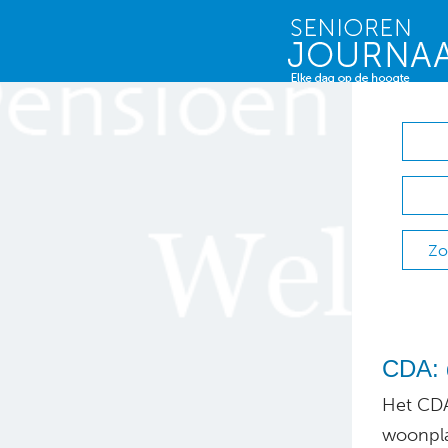
Zo
CDA: 
Het CDA
woonpla