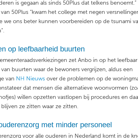
deren is gegaan als sinds 50Plus dat telkens benoemt.
 van 50Plus “kwam het college met negen versnellinge
 we ons beter kunnen voorbereiden op de tsunami v
”.
en op leefbaarheid buurten
gemeenteraadsverkiezingen zet Anbo in op het leefbaar
van buurten waar de bewoners vergrijzen, aldus een
ge van
NH Nieuws
over de problemen op de woningma
nstateer dat mensen die alternatieve woonvormen (zo
hofjes) willen opzetten vastlopen bij procedures en da
blijven ze zitten waar ze zitten.
ouderenzorg met minder personeel
renzorg voor alle ouderen in Nederland komt in de kne