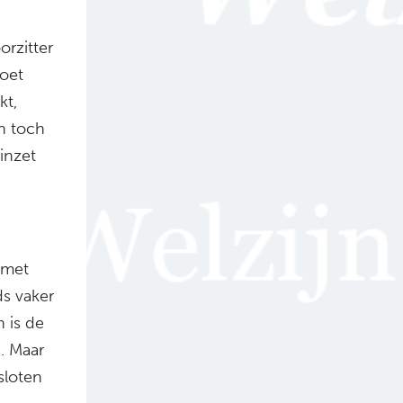
orzitter
moet
kt,
n toch
inzet
met
ds vaker
 is de
. Maar
sloten