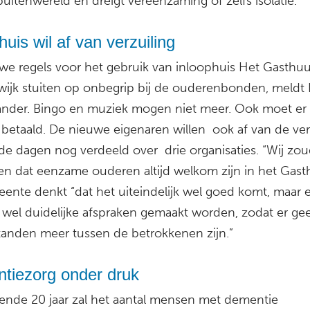
uitenwereld en dreigt vereenzaming of zelfs isolatie.”
huis wil af van verzuiling
we regels voor het gebruik van inloophuis Het Gasthuu
wijk stuiten op onbegrip bij de ouderenbonden, meldt
ander. Bingo en muziek mogen niet meer. Ook moet er
betaald. De nieuwe eigenaren willen ook af van de verz
 de dagen nog verdeeld over drie organisaties. “Wij zo
ien dat eenzame ouderen altijd welkom zijn in het Gast
ente denkt “dat het uiteindelijk wel goed komt, maar e
wel duidelijke afspraken gemaakt worden, zodat er ge
tanden meer tussen de betrokkenen zijn.”
tiezorg onder druk
nde 20 jaar zal het aantal mensen met dementie