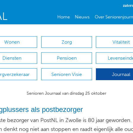
zater
Home
Nieuws
Over Seniorenjourn
Wonen
Zorg
Vitaliteit
Diensten
Pensioen
Levenseind
rgverzekeraar
Senioren Visie
Journaal
Senioren Journaal van dinsdag 25 oktober
gplussers als postbezorger
te bezorger van PostNL in Zwolle is 80 jaar geworden. 
 denkt nog niet aan stoppen en raadt eigenlijk alle ou