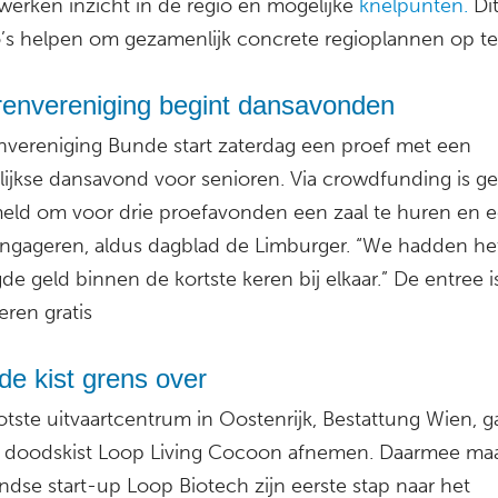
werken inzicht in de regio en mogelijke
knelpunten.
Di
o’s helpen om gezamenlijk concrete regioplannen op te 
renvereniging begint dansavonden
nvereniging Bunde start zaterdag een proef met een
ijkse dansavond voor senioren. Via crowdfunding is ge
eld om voor drie proefavonden een zaal te huren en 
engageren, aldus dagblad de Limburger. “We hadden he
e geld binnen de kortste keren bij elkaar.” De entree i
eren gratis
e kist grens over
tste uitvaartcentrum in Oostenrijk, Bestattung Wien, g
 doodskist Loop Living Cocoon afnemen. Daarmee ma
ndse start-up Loop Biotech zijn eerste stap naar het