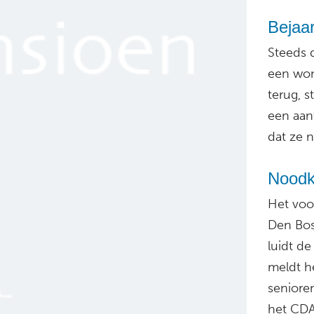
Bejaar
Steeds 
een won
terug, s
een aan
dat ze n
Noodkr
Het voo
Den Bosc
luidt de
meldt h
senioren
het CDA