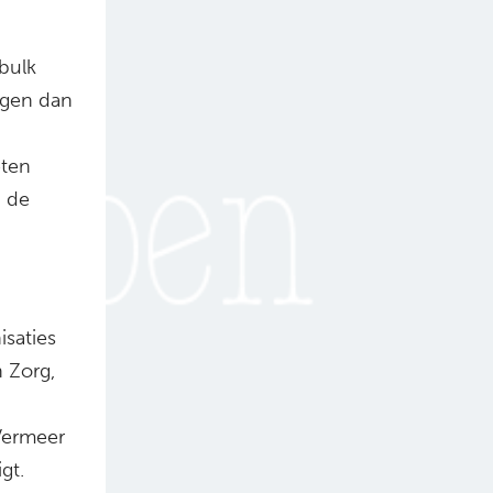
bulk
ngen dan
eten
n de
isaties
 Zorg,
Vermeer
gt.