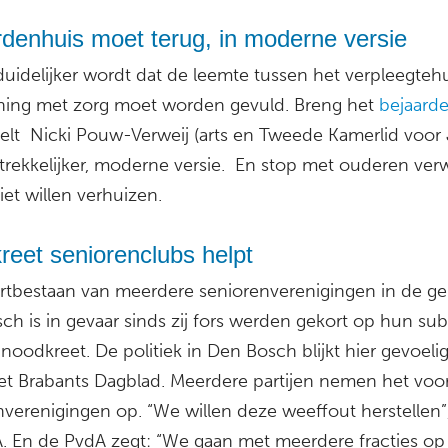
denhuis moet terug, in moderne versie
duidelijker wordt dat de leemte tussen het verpleegteh
ing met zorg moet worden gevuld. Breng het
bejaard
telt Nicki Pouw-Verweij (arts en Tweede Kamerlid voor 
trekkelijker, moderne versie. En stop met ouderen verw
iet willen verhuizen.
eet seniorenclubs helpt
rtbestaan van meerdere seniorenverenigingen in de g
h is in gevaar sinds zij fors werden gekort op hun sub
 noodkreet. De politiek in Den Bosch blijkt hier gevoelig
et Brabants Dagblad. Meerdere partijen nemen het voo
verenigingen op. “We willen deze weeffout herstellen”,
. En de PvdA zegt: “We gaan met meerdere fracties op