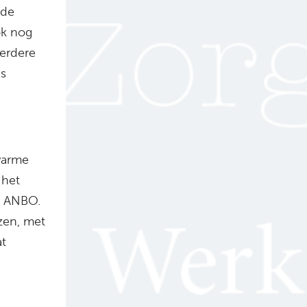
 de
ok nog
eerdere
us
warme
 het
e ANBO.
zen, met
at