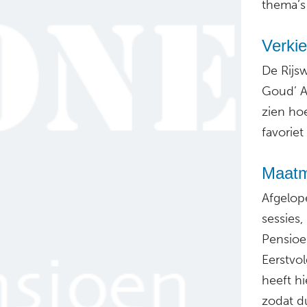
thema’s 
Verki
De Rijsw
Goud’ Aw
zien ho
favorie
Maatm
Afgelop
sessies
Pensioe
Eerstvo
heeft h
zodat du