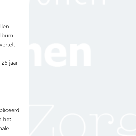
llen
 album
vertelt
25 jaar
bliceerd
n het
nale