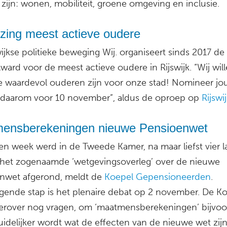
zijn: wonen, mobiliteit, groene omgeving en inclusie.
ezing meest actieve oudere
ijkse politieke beweging Wij. organiseert sinds 2017 de
ard voor de meest actieve oudere in Rijswijk. “Wij will
e waardevol ouderen zijn voor onze stad! Nomineer j
t daarom voor 10 november”, aldus de oproep op
Rijswij
ensberekeningen nieuwe Pensioenwet
en week werd in de Tweede Kamer, na maar liefst vier 
, het zogenaamde ‘wetgevingsoverleg’ over de nieuwe
nwet afgerond, meldt de
Koepel Gepensioneerden
.
lgende stap is het plenaire debat op 2 november. De K
ierover nog vragen, om ‘maatmensberekeningen’ bijvoo
idelijker wordt wat de effecten van de nieuwe wet zijn