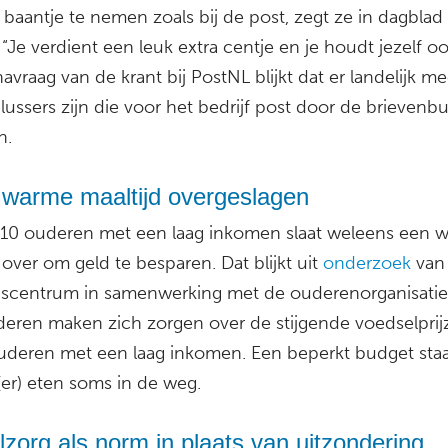
baantje te nemen zoals bij de post, zegt ze in dagblad
 “Je verdient een leuk extra centje en je houdt jezelf o
t navraag van de krant bij PostNL blijkt dat er landelijk m
lussers zijn die voor het bedrijf post door de brievenb
n.
warme maaltijd overgeslagen
 10 ouderen met een laag inkomen slaat weleens een 
 over om geld te besparen. Dat blijkt uit
onderzoek
van
scentrum in samenwerking met de ouderenorganisati
deren maken zich zorgen over de stijgende voedselprij
deren met een laag inkomen. Een beperkt budget sta
er) eten soms in de weg.
zorg als norm in plaats van uitzondering