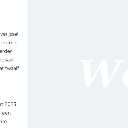
erijssel
amen met
erder
lokaal
t twaalf
rt 2023
g een
nte