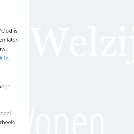
 ‘Oud is
en laten
ouw
k.tv.
lange
oepel
rbeeld,
.