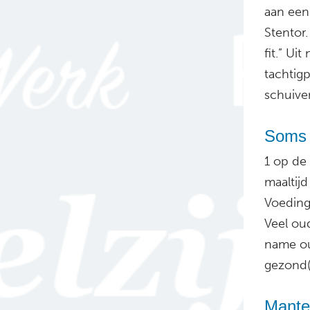
aan een 
Stentor.
fit.” Ui
tachtigp
schuive
Soms 
1 op de
maaltijd
Voeding
Veel ou
name ou
gezond(
Mantel