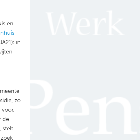
uis en
enhuis
JA21): in
ijten
emeente
sidie, zo
 voor,
r de
 stelt
 zoek