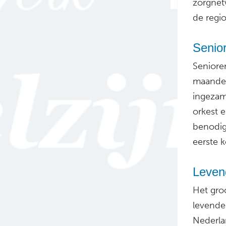
zorgnet
de regi
Senio
Seniore
maandel
ingezam
orkest 
benodigd
eerste k
Levend
Het groo
levende
Nederla