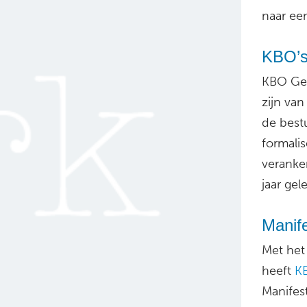
naar een
KBO’s 
KBO Gel
zijn van
de best
formalis
veranke
jaar gel
Manife
Met het
heeft
K
Manifes