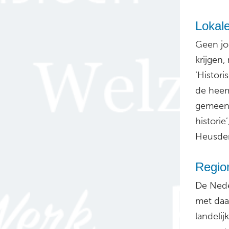
Lokale
Geen jo
krijgen,
‘Histori
de heem
gemeent
historie
Heusde
Region
De Nede
met daa
landelij