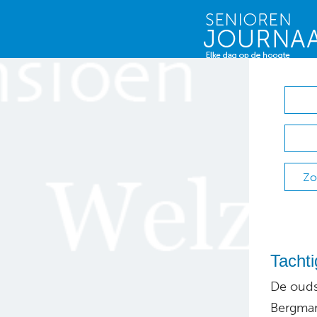
Zo
Tachti
De ouds
Bergman