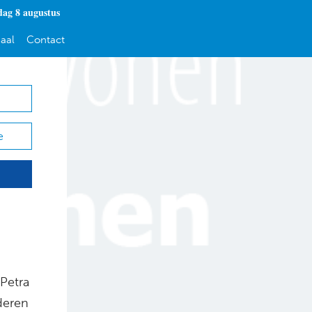
dag 8 augustus
aal
Contact
e
Petra
deren