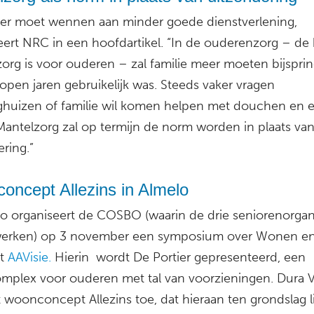
er moet wennen aan minder goede dienstverlening,
eert NRC in een hoofdartikel. “In de ouderenzorg – de 
zorg is voor ouderen – zal familie meer moeten bijspri
open jaren gebruikelijk was. Steeds vaker vragen
ghuizen of familie wil komen helpen met douchen en 
Mantelzorg zal op termijn de norm worden in plaats va
ring.”
oncept Allezins in Almelo
lo organiseert de COSBO (waarin de drie seniorenorgan
rken) op 3 november een symposium over Wonen en
t
AAVisie.
Hierin wordt De Portier gepresenteerd, een
plex voor ouderen met tal van voorzieningen. Dura 
t woonconcept Allezins toe, dat hieraan ten grondslag li