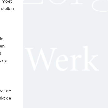
t moet
stellen.
ld
een
t
s de
aat de
akt de