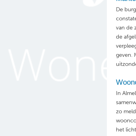
De burg
constat
van de 
de afgel
verplee
geven. 
uitzonde
Woonc
In Alme
samenwe
zo meld
wooncom
het lich