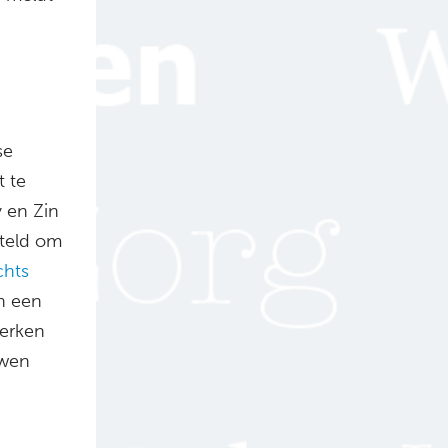
se
t te
 en Zin
steld om
chts
n een
merken
uwen