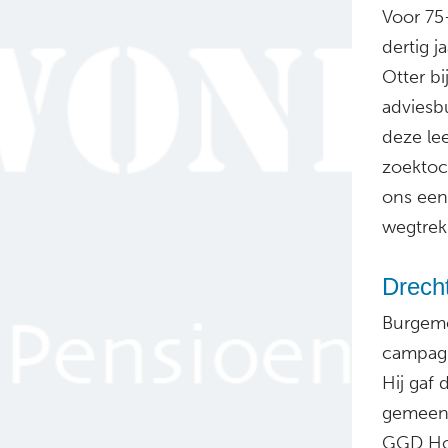
Voor 75
dertig 
Otter bi
adviesbu
deze lee
zoektoc
ons een
wegtrek
Drech
Burgemee
campagn
Hij gaf
gemeent
GGD Hol