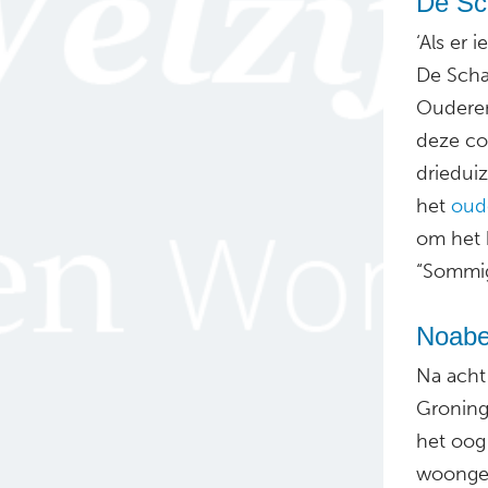
De Sc
‘Als er 
De Schak
Ouderen
deze cor
driedui
het
oud
om het 
“Sommig
Noaber
Na acht
Groning
het oog
woongem