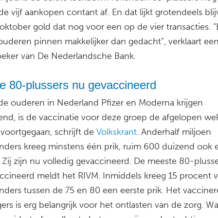
e vijf aankopen contant af. En dat lijkt grotendeels bli
oktober gold dat nog voor een op de vier transacties. “B
ouderen pinnen makkelijker dan gedacht”, verklaart ee
eker van De Nederlandsche Bank.
e 80-plussers nu gevaccineerd
e ouderen in Nederland Pfizer en Moderna krijgen
end, is de vaccinatie voor deze groep de afgelopen w
voortgegaan, schrijft de
Volkskrant
. Anderhalf miljoen
nders kreeg minstens één prik, ruim 600 duizend ook 
Zij zijn nu volledig gevaccineerd. De meeste 80-plusse
ccineerd meldt het RIVM. Inmiddels kreeg 15 procent 
nders tussen de 75 en 80 een eerste prik. Het vaccine
ers is erg belangrijk voor het ontlasten van de zorg. W