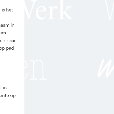
 is het
naam in
uim
en naar
 op pad
.
f in
eente op