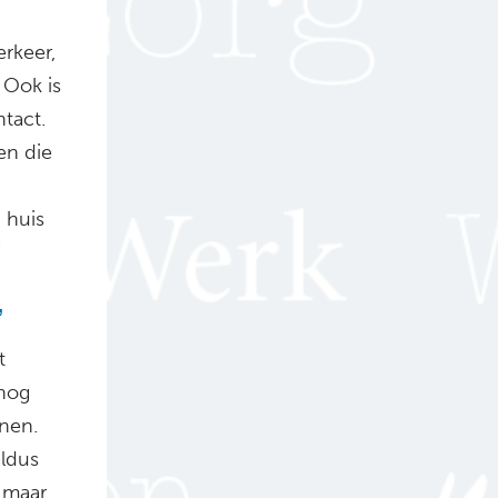
erkeer,
 Ook is
tact.
en die
 huis
”
’
t
 nog
nen.
ldus
 maar