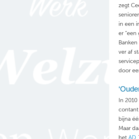
zegt Ce
senioren
in een i
er “een
Banken d
ver af 
service
door ee
​​​​​​
In 2010
contant
bijna é
Maar da
het
AD
.