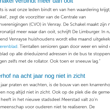
hakel verbindt meer dan ooit
iets is wat onze leden bindt en van hen waardering krijgt,
el’, zegt de voorzitter van de Centrale van
verenigingen (CVO) in Venray. De Schakel maakt zijn 
onatijd meer waar dan ooit, schrijft De Limburger. In r
zend Venrayse huishoudens wordt elke maand uitgekek
erenblad
. Tientallen senioren gaan door weer en wind
blad op alle drieduizend adressen in de bus te stoppen
en zelfs met de rollator. Ook toen er sneeuw lag.”
hof na acht jaar nog niet in zicht
 jaar praten en wachten, is de bouw van een knarrenho
en nog altijd niet in zicht. Ook op de plek die de gem
 heeft in het nieuwe stadsdeel Meerstad valt zo’n
eenschap voor ouderen niet te realiseren. De