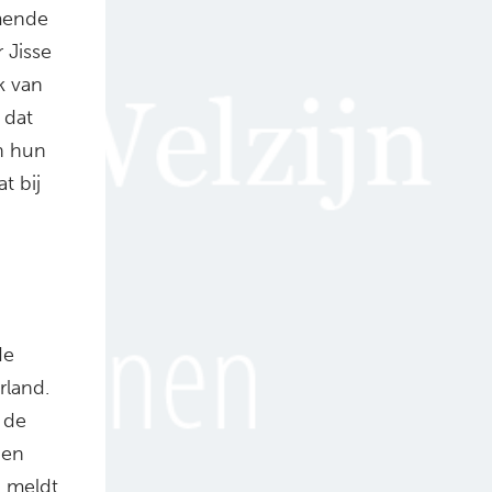
mende
 Jisse
k van
 dat
in hun
t bij
de
rland.
 de
 en
, meldt