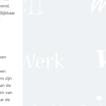
jvend,
lijkbaar
n
eken
een
rs zijn
van de
ren van
aar de