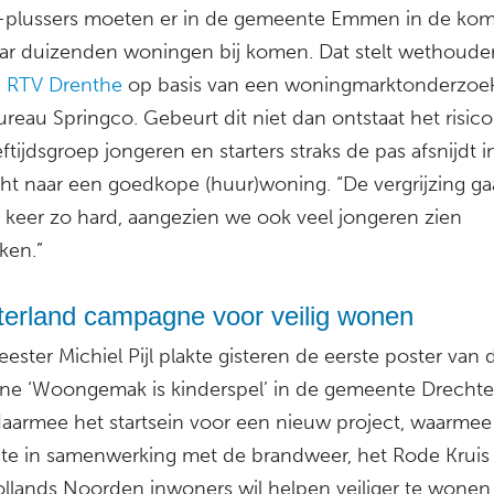
-plussers moeten er in de gemeente Emmen in de ko
jaar duizenden woningen bij komen. Dat stelt wethouder
j
RTV Drenthe
op basis van een woningmarktonderzoe
reau Springco. Gebeurt dit niet dan ontstaat het risico
ftijdsgroep jongeren en starters straks de pas afsnijdt 
ht naar een goedkope (huur)woning. “De vergrijzing gaa
 keer zo hard, aangezien we ook veel jongeren zien
ken.”
terland campagne voor veilig wonen
ster Michiel Pijl plakte gisteren de eerste poster van 
e ‘Woongemak is kinderspel’ in de gemeente Drechte
 daarmee het startsein voor een nieuw project, waarmee
e in samenwerking met de brandweer, het Rode Kruis
lands Noorden inwoners wil helpen veiliger te wonen