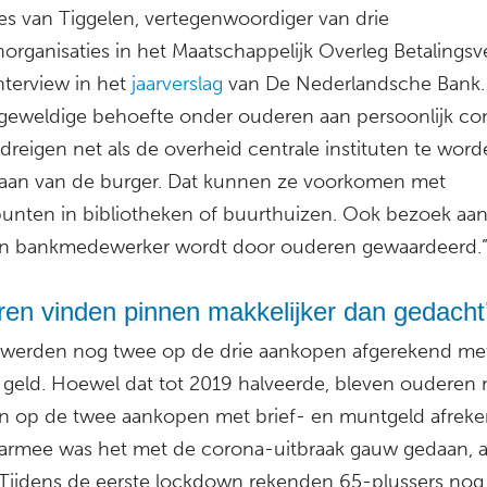
es van Tiggelen, vertegenwoordiger van drie
organisaties in het Maatschappelijk Overleg Betalingsv
nterview in het
jaarverslag
van De Nederlandsche Bank.
 geweldige behoefte onder ouderen aan persoonlijk con
reigen net als de overheid centrale instituten te word
staan van de burger. Dat kunnen ze voorkomen met
punten in bibliotheken of buurthuizen. Ook bezoek aan
n bankmedewerker wordt door ouderen gewaardeerd.
​‘Ouderen vinden pinnen makkelijker dan gedacht
 werden nog twee op de drie aankopen afgerekend me
 geld. Hoewel dat tot 2019 halveerde, bleven ouderen
én op de twee aankopen met brief- en muntgeld afreke
armee was het met de corona-uitbraak gauw gedaan, a
 Tijdens de eerste lockdown rekenden 65-plussers nog