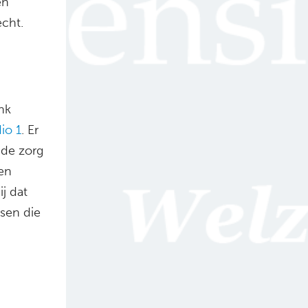
en
echt.
nk
io 1
. Er
 de zorg
een
j dat
sen die