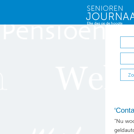
Zo
‘Conta
“Nu woo
geldaut