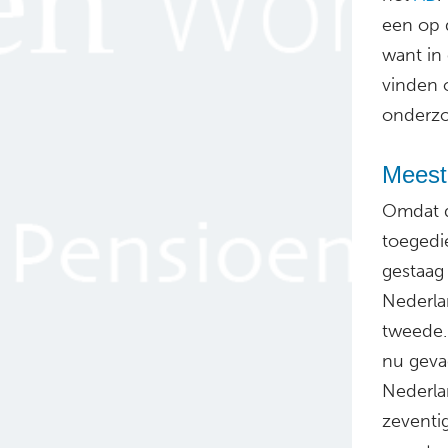
een op d
want in 
vinden 
onderzo
Meest
Omdat d
toegedi
gestaag 
Nederla
tweede. 
nu geva
Nederla
zeventig