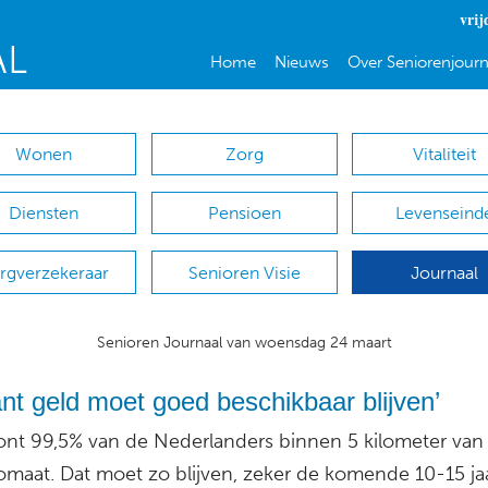
vrij
Home
Nieuws
Over Seniorenjourn
Wonen
Zorg
Vitaliteit
Diensten
Pensioen
Levenseind
rgverzekeraar
Senioren Visie
Journaal
Senioren Journaal van woensdag 24 maart
nt geld moet goed beschikbaar blijven’
nt 99,5% van de Nederlanders binnen 5 kilometer van
omaat. Dat moet zo blijven, zeker de komende 10-15 jaa