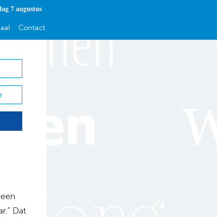
dag 7 augustus
aal
Contact
e
 een
r.” Dat