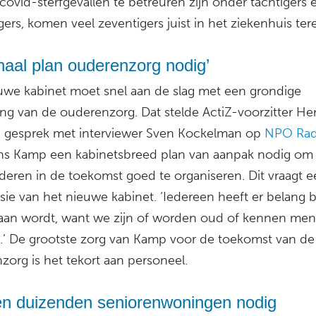
ovid-sterfgevallen te betreuren zijn onder tachtigers 
ers, komen veel zeventigers juist in het ziekenhuis ter
naal plan ouderenzorg nodig’
uwe kabinet moet snel aan de slag met een grondige
ing van de ouderenzorg. Dat stelde ActiZ-voorzitter He
 gesprek met interviewer Sven Kockelman op
NPO Rad
ens Kamp een kabinetsbreed plan van aanpak nodig om
deren in de toekomst goed te organiseren. Dit vraagt 
sie van het nieuwe kabinet. ‘Iedereen heeft er belang bi
aan wordt, want we zijn of worden oud of kennen men
n.’ De grootste zorg van Kamp voor de toekomst van de
zorg is het tekort aan personeel.
 duizenden seniorenwoningen nodig