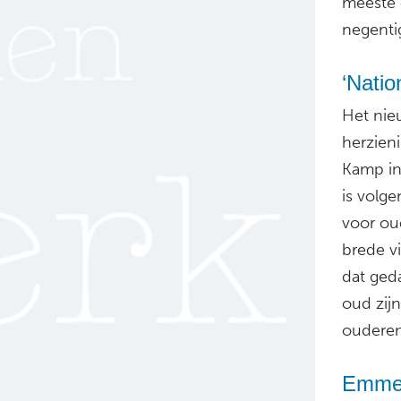
meeste c
negentig
‘Natio
Het nie
herzien
Kamp in
is volg
voor ou
brede vi
dat ged
oud zij
ouderen
Emmen