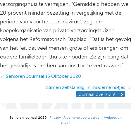
verzorgingshuis te vermijden. “Gemiddeld hebben we
20 procent minder bezetting in vergelijking met de
periode van voor het coronavirus”, zegt de
koepelorganisatie van private verzorgingshuizen
volgens het Reformatorisch Dagblad. “Dat is het gevolg
van het feit dat veel mensen grote offers brengen om
oudere familieleden thuis te houden. Ze zijn bang dat
het gevaarlijk is om hen aan ons toe te vertrouwen.”
Posts
← Senioren Journaal 15 Oktober 2020
navigation
‘Samen zelfstandig’ in moderne hofjes →
Journaal overzicht
Senioren journaal 2020 |
Privacy
|
Algemene voorwaarden
|
webdesign
stip.nl