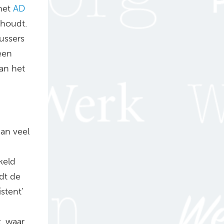
het
AD
dhoudt.
ussers
 een
an het
an veel
keld
dt de
istent’
t, waar