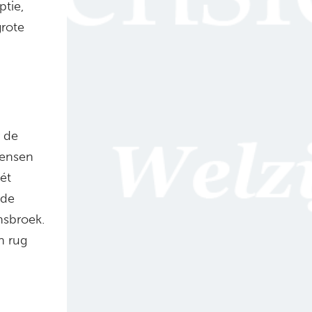
ptie,
grote
.
r de
Mensen
ét
 de
nsbroek.
n rug