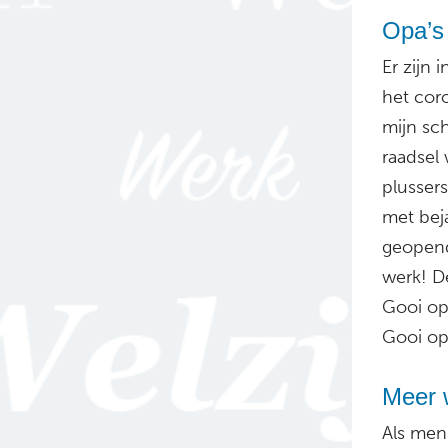
Opa’s
Er zijn 
het cor
mijn sc
raadsel
plusser
met bej
geopend
werk! D
Gooi op
Gooi op
Meer 
Als men