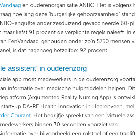
Vandaag
en ouderenorganisatie ANBO. Het is volgens 
vraag hoe lang deze ‘burgerlijke gehoorzaamheid’ stan
ANBO-enquête onder zesduizend gevaccineerde 60-pl
at maar liefst 91 procent de verplichte regels naleeft. In
 van EenVandaag, gehouden onder zo’n 5750 mensen v
anel, is dat nagenoeg hetzelfde: 92 procent.
ele assistent’ in ouderenzorg
ciale app moet medewerkers in de ouderenzorg voorta
 aan informatie over medische hulpmiddelen helpen. Dit
tieplatform (Argumented Reality Nursing App) is ontwik
 start-up DA-RE Health Innovation in Heerenveen, mel
der Courant.
Het bedrijfje spreekt van een ‘virtuele ass
gmedewerkers binnen 30 seconden voorziet van
informatie over bijvoorbeeld een rolstoel of een traplif