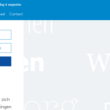
ag 6 augustus
aal
Contact
e
 zich
ilingen