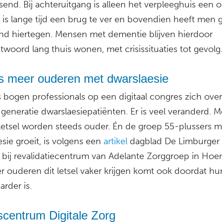
send. Bij achteruitgang is alleen het verpleeghuis een o
 is lange tijd een brug te ver en bovendien heeft men 
nd hiertegen. Mensen met dementie blijven hierdoor
woord lang thuis wonen, met crisissituaties tot gevolg
s meer ouderen met dwarslaesie
 bogen professionals op een digitaal congres zich ove
 generatie dwarslaesiepatiënten. Er is veel veranderd. 
 letsel worden steeds ouder. Én de groep 55-plussers m
sie groeit, is volgens een
artikel
dagblad De Limburger
g bij revalidatiecentrum van Adelante Zorggroep in Hoe
r ouderen dit letsel vaker krijgen komt ook doordat hu
rder is.
scentrum Digitale Zorg