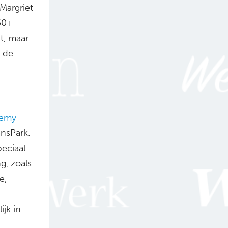
Margriet
 50+
t, maar
l de
demy
nsPark.
eciaal
, zoals
e,
ijk in