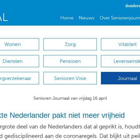
donderd
Home
Nieuws
Over Seniorenjourn
Wonen
Zorg
Vitaliteit
Diensten
Pensioen
Levenseind
rgverzekeraar
Senioren Visie
Journaal
Senioren Journaal van vrijdag 16 april
te Nederlander pakt niet meer vrijheid
grote deel van de Nederlanders dat al geprikt is, houdt
jd gedisciplineerd aan de coronaregels. Dat blijkt uit pe