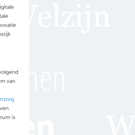
gitale
tale
novatie
srijk
volgend
um van
nzorg
ven.
rum is