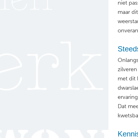
niet pas
maar dit
weersta
onverant
Steed
Onlangs
zilveren
met dit
dwarslae
ervarin
Dat mee
kwetsbaa
Kenni