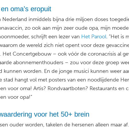
 en oma’s eropuit
in Nederland inmiddels bijna drie miljoen doses toeged
onavaccin, zo ook aan mijn zeer oude opa, mijn moede
hoonmoeder, schrijft een lezer van
Het Parool
. “Het is 
 waarom de wereld zich niet opent voor deze gevaccin
s. Het Concertgebouw – ook vóór de coronacrisis al ge
aarde abonnementhouders – zou voor deze groep we
 kunnen worden. En de jonge musici kunnen weer aa
e stad hangt vol met posters van een noodlijdende Her
en voor oma! Artis? Rondvaartboten? Restaurants en c
en voor opa!”
waardering voor het 50+ brein
sen ouder worden, takelen de hersenen alleen maar af