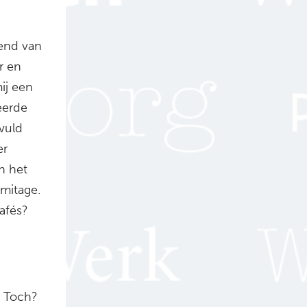
iend van
r en
mij een
eerde
vuld
er
n het
mitage.
afés?
. Toch?