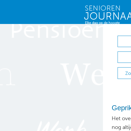
Zo
Geprik
Het over
nog alti