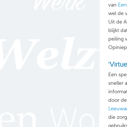
van
Een
wel de 
Uit de 
blijkt d
peiling
Opiniep
‘Virtu
Een spe
sneller
informa
door de
Leeuwar
die zor
gebruiks