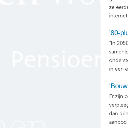
ze eerd
internet
’80-pl
“In 205
samenle
onderst
in een 
‘Bouw
Er zijn
verpleeg
dan dri
aanbod