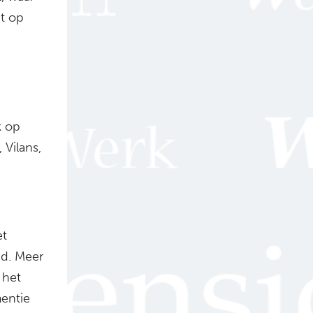
t op
k op
 Vilans,
et
d. Meer
 het
entie