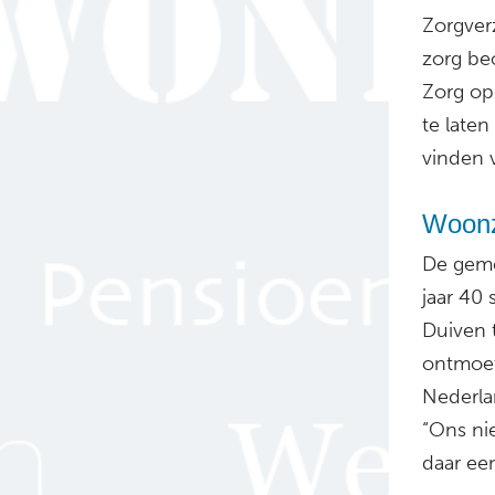
Zorgver
zorg be
Zorg op
te laten
vinden 
Woonz
De geme
jaar 40
Duiven 
ontmoet
Nederla
“Ons ni
daar ee