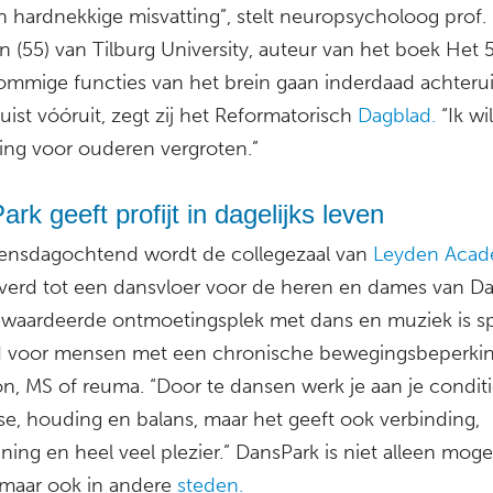
n hardnekkige misvatting”, stelt neuropsycholoog prof. 
n (55) van Tilburg University, auteur van het boek Het
Sommige functies van het brein gaan inderdaad achterui
uist vóóruit, zegt zij het Reformatorisch
Dagblad.
“Ik wi
ing voor ouderen vergroten.”
rk geeft profijt in dagelijks leven
ensdagochtend wordt de collegezaal van
Leyden Aca
erd tot een dansvloer voor de heren en dames van Da
waardeerde ontmoetingsplek met dans en muziek is sp
 voor mensen met een chronische bewegingsbeperking
n, MS of reuma. “Door te dansen werk je aan je conditi
se, houding en balans, maar het geeft ook verbinding,
ing en heel veel plezier.” DansPark is niet alleen mogel
 maar ook in andere
steden.