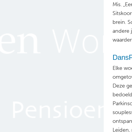
Mis. „Ee
Sitskoor
brein. 
andere j
waarder
DansPa
Elke wo
omgetov
Deze ge
bedoeld
Parkinso
souples
ontspann
Leiden,