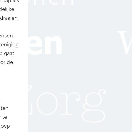
hulp als
elijke
draaien
ensen
reniging
p gaat
oor de
.
sten
 te
roep