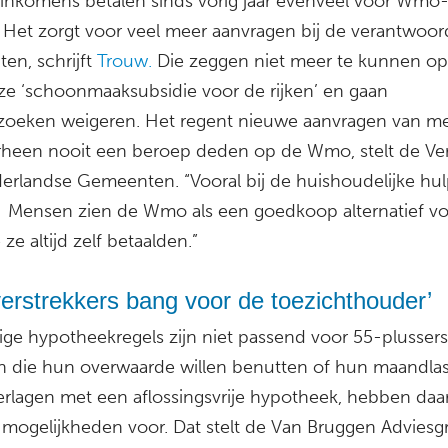
inkomens betalen sinds vorig jaar evenveel voor Wmo-
 Het zorgt voor veel meer aanvragen bij de verantwoord
en, schrijft
Trouw.
Die zeggen niet meer te kunnen op
ze ‘schoonmaaksubsidie voor de rijken’ en gaan
zoeken weigeren. Het regent nieuwe aanvragen van m
rheen nooit een beroep deden op de Wmo, stelt de Ve
erlandse Gemeenten. “Vooral bij de huishoudelijke hul
. Mensen zien de Wmo als een goedkoop alternatief v
 ze altijd zelf betaalden.”
erstrekkers bang voor de toezichthouder’
ige hypotheekregels zijn niet passend voor 55-plussers
n die hun overwaarde willen benutten of hun maandla
verlagen met een aflossingsvrije hypotheek, hebben daar
 mogelijkheden voor. Dat stelt de Van Bruggen Adviesg