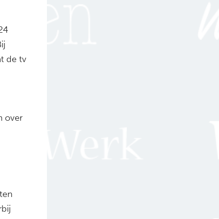
24
ij
t de tv
m over
aten
bij