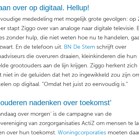
an over op digitaal. Hellup!
voudige mededeling met mogelijk grote gevolgen: op 
 stapt Ziggo over van analoge naar digitale televisie. B
s zonder hulp, die niet weten hoe nu te handelen, gaa
wart. En de telefoon uit.
BN De Stem
schrijft over
adviseurs die overuren draaien, kleinkinderen die hun
elde grootouders aan de lijn krijgen. Ziggo herkent zich
 niet in de geluiden dat het zo ingewikkeld zou zijn o
elen op digitaal. “Omdat het juist zo eenvoudig is.”
 ouderen nadenken over toekomst’
vandaag over morgen’ is de campagne van de
vereniging van zorgorganisaties ActiZ om mensen te l
n over hun toekomst.
Woningcorporaties
moeten daar