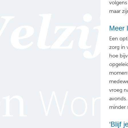
volgens
maar zi
Meer l
Een opti
zorg in
hoe bij
opgelei
momente
medewer
vroeg n
avonds.
minder 
‘Blijf 