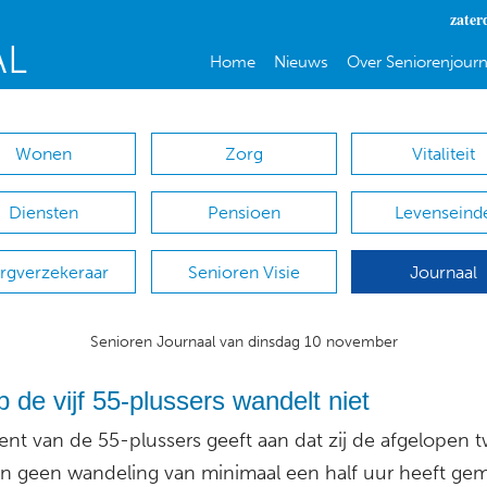
zater
Home
Nieuws
Over Seniorenjourn
Wonen
Zorg
Vitaliteit
Diensten
Pensioen
Levenseind
rgverzekeraar
Senioren Visie
Journaal
Senioren Journaal van dinsdag 10 november
 de vijf 55-plussers wandelt niet
nt van de 55-plussers geeft aan dat zij de afgelopen t
 geen wandeling van minimaal een half uur heeft gem