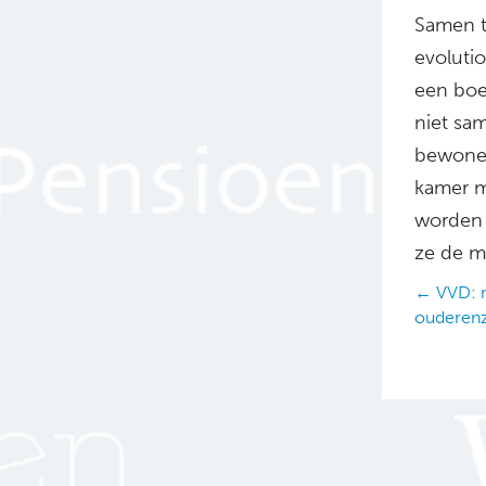
Samen t
evoluti
een boe
niet sa
bewoner
kamer m
worden e
ze de ma
Posts
← VVD: m
ouderen
navig