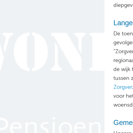
diepgev
Lange
De toen
gevolge
“Zorgve
regiona
de wijk 
tussen 
Zorgver
voor he
woensda
Gemeen