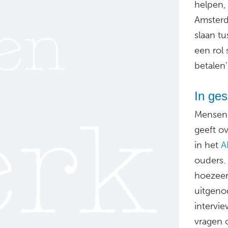
helpen, 
Amsterd
slaan t
een rol
betalen’
In ges
Mensen 
geeft ov
in het
A
ouders. 
hoezeer
uitgeno
intervi
vragen 