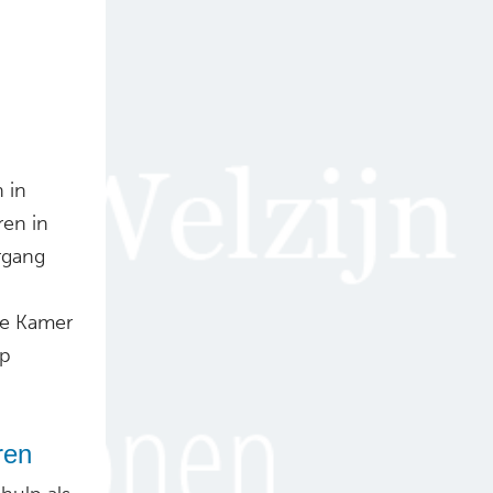
 in
ren in
ergang
de Kamer
op
ren