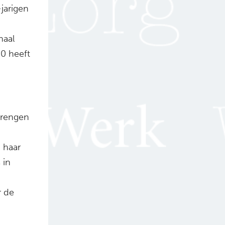
jarigen
naal
20 heeft
brengen
n haar
 in
r de