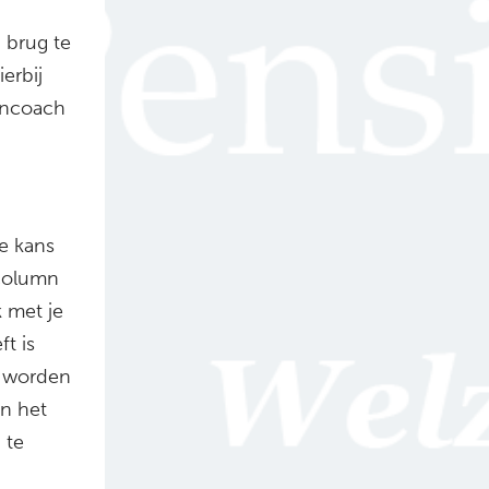
 brug te
erbij
ooncoach
e kans
 column
k met je
ft is
d worden
n het
 te