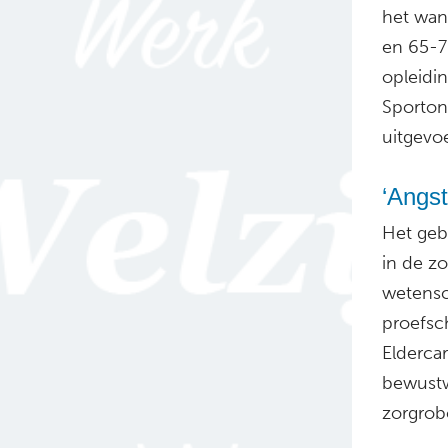
het wand
en 65-79
opleidin
Sporton
uitgevo
‘Angst
Het geb
in de z
wetensc
proefsch
Elderca
bewustw
zorgrob