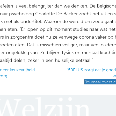
afelen is veel belangrijker dan we denken. De Belgisch
onair psycholoog Charlotte De Backer zocht het uit en 
k met als ondertitel: Waarom de wereld om zeep gaat 
men eten. “Er lopen op dit moment studies naar wat he
s in zorgcentra doet nu ze vanwege corona vaker op
oeten eten. Dat is misschien veiliger, maar veel ouder
r ongelukkig van. Ze blijven fysiek en mentaal krachtig
altijd delen, zeker in een huiselijke eetzaal.”
eer keuzevrijheid
‘50PLUS zorgt dat je goed
zorg
w
ation
Journaal overzic