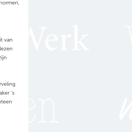
 normen,
it van
 lezen
ijn
g
rveling
ker ‘s
eteen