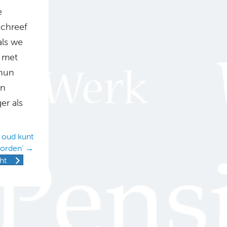
e
schreef
als we
t met
 hun
en
er als
 oud kunt
orden’ →
ht