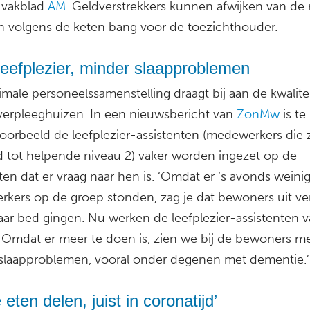
 vakblad
AM
. Geldverstrekkers kunnen afwijken van de
jn volgens de keten bang voor de toezichthouder.
eefplezier, minder slaapproblemen
male personeelssamenstelling draagt bij aan de kwalite
 verpleeghuizen. In een nieuwsbericht van
ZonMw
is te
voorbeeld de leefplezier-assistenten (medewerkers die z
d tot helpende niveau 2) vaker worden ingezet op de
n dat er vraag naar hen is. ‘Omdat er ‘s avonds weini
kers op de groep stonden, zag je dat bewoners uit ve
aar bed gingen. Nu werken de leefplezier-assistenten va
 Omdat er meer te doen is, zien we bij de bewoners m
slaapproblemen, vooral onder degenen met dementie.’
je eten delen, juist in coronatijd’