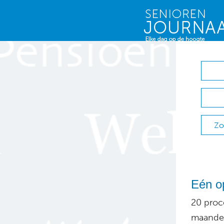
Zo
Eén op
20 proce
maanden