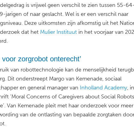
elgedrag is vrijwel geen verschil te zien tussen 55-64-
-jarigen of naar geslacht. Wel is er een verschil naar
gsniveau. Deze uitkomsten zijn afkomstig uit het Natio
derzoek dat het
Mulier Instituut
in het voorjaar van 20
erd.
 voor zorgrobot onterecht’
ruik van robottechnologie kan de menselijkheid terug
org. Dit onderstreept Margo van Kemenade, sociaal
happer en general manager van
Inholland Academy
, i
rift ‘Moral Concerns of Caregivers about Social Robots
re’. Van Kemenade pleit met haar onderzoek voor meer
ording van de ontlasting van bepaalde zorgtaken doo
ot.