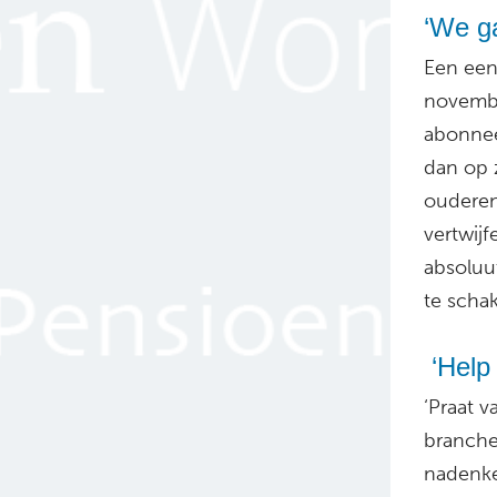
‘We ga
Een een
november
abonnee
dan op z
ouderen
vertwijf
absoluut
te schak
‘Help
‘Praat 
branche
nadenke