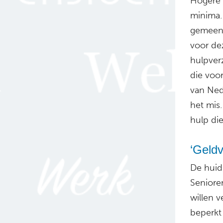
Hogere 
minima.
gemeent
voor de
hulpver
die voo
van Ned
het mis
hulp die
‘Geldv
De huid
Seniore
willen 
beperkt