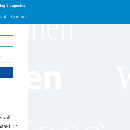
dag 8 augustus
aal
Contact
e
waalf
aakt. In