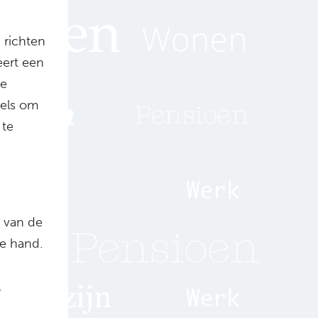
 richten
eert een
de
kels om
 te
 van de
e hand.
,