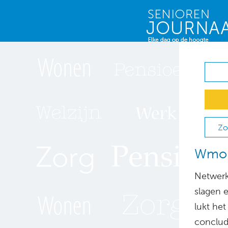
Zo
Wmo-
Netwerk
slagen e
lukt he
conclude