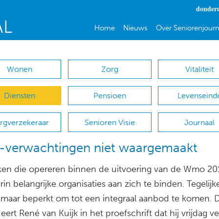
donderd
Home
Nieuws
Over Seniorenjourn
Wonen
Zorg
Vitaliteit
Diensten
Pensioen
Levenseind
rgverzekeraar
Senioren Visie
Journaal
verwachtingen niet waargemaakt
en die opereren binnen de uitvoering van de Wmo 20
rin belangrijke organisaties aan zich te binden. Tegelijke
t maar beperkt om tot een integraal aanbod te komen. 
ert René van Kuijk in het proefschrift dat hij vrijdag v