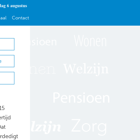
ag 6 augustus
aal
Contact
e
15
rtijd
Dat
erdedigt