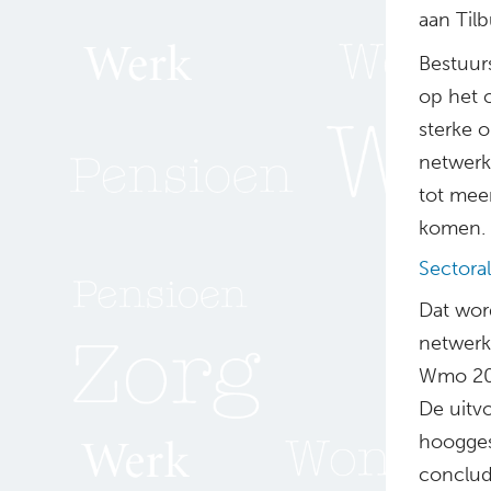
aan Tilb
Bestuur
op het 
sterke o
netwerk
tot meer
komen.
Sectoral
Dat word
netwerk
Wmo 201
De uitvo
hoogges
conclud