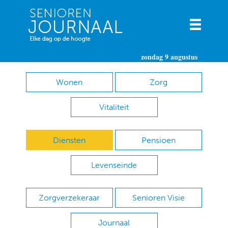
zondag 9 augustus
Wonen
Zorg
Vitaliteit
Diensten
Pensioen
Levenseinde
Zorgverzekeraar
Senioren Visie
Journaal