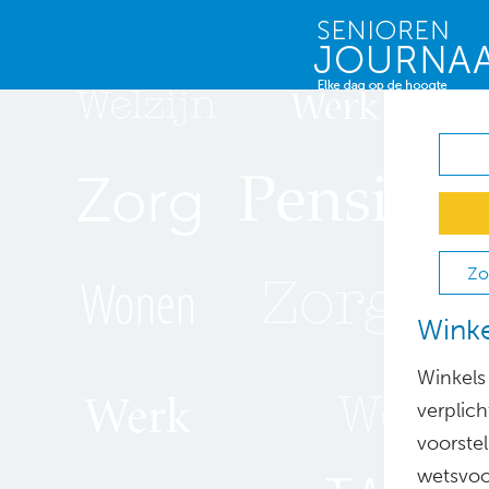
Zo
Winke
Winkels
verplic
voorste
wetsvoo