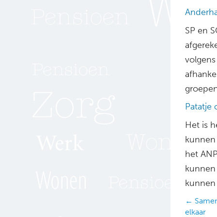
Anderha
SP en S
afgerek
volgens
afhankel
groepen
Patatje
Het is 
kunnen 
het ANP.
kunnen 
kunnen
Posts
← Samen 
elkaar