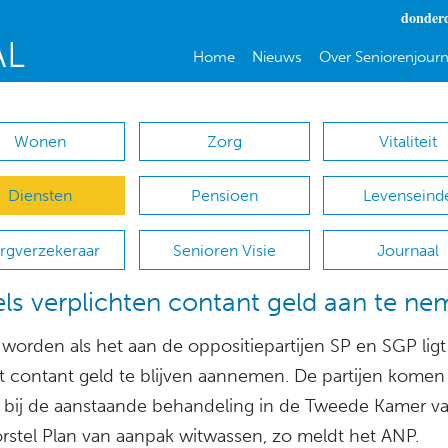
donderd
Home
Nieuws
Over Seniorenjourn
Wonen
Zorg
Vitaliteit
Diensten
Pensioen
Levenseind
rgverzekeraar
Senioren Visie
Journaal
ls verplichten contant geld aan te n
 worden als het aan de oppositiepartijen SP en SGP ligt
ht contant geld te blijven aannemen. De partijen komen
l bij de aanstaande behandeling in de Tweede Kamer v
rstel Plan van aanpak witwassen, zo meldt het ANP.