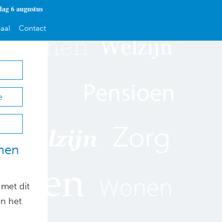
ag 6 augustus
aal
Contact
e
emen
 met dit
an het