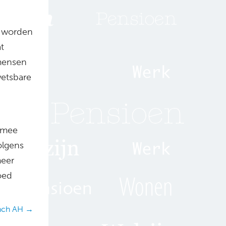
n worden
t
 mensen
wetsbare
k mee
olgens
meer
oed
unch AH →