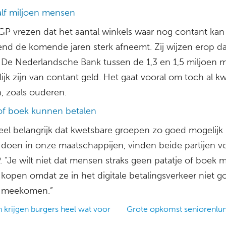
lf miljoen mensen
GP vrezen dat het aantal winkels waar nog contant ka
end de komende jaren sterk afneemt. Zij wijzen erop da
 De Nederlandsche Bank tussen de 1,3 en 1,5 miljoen
ijk zijn van contant geld. Het gaat vooral om toch al k
, zoals ouderen.
 of boek kunnen betalen
heel belangrijk dat kwetsbare groepen zo goed mogelij
doen in onze maatschappijen, vinden beide partijen v
 “Je wilt niet dat mensen straks geen patatje of boek 
kopen omdat ze in het digitale betalingsverkeer niet g
 meekomen.”
krijgen burgers heel wat voor
Grote opkomst seniorenl