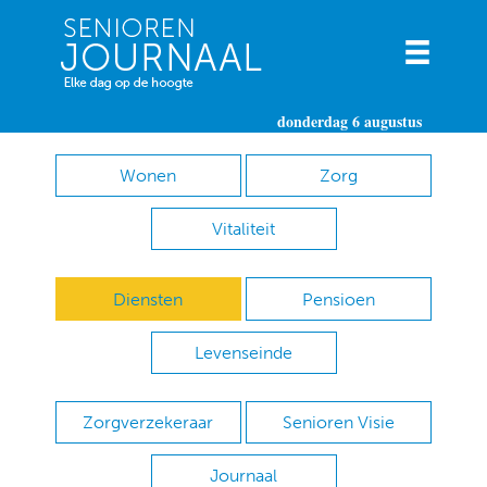
donderdag 6 augustus
Wonen
Zorg
Vitaliteit
Diensten
Pensioen
Levenseinde
Zorgverzekeraar
Senioren Visie
Journaal