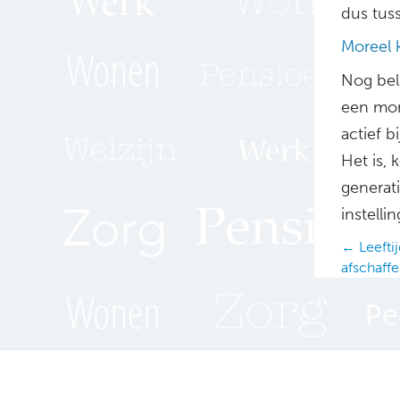
dus tus
Moreel
Nog bel
een mor
actief b
Het is, 
generati
instell
Posts
← Leeftij
afschaff
navig