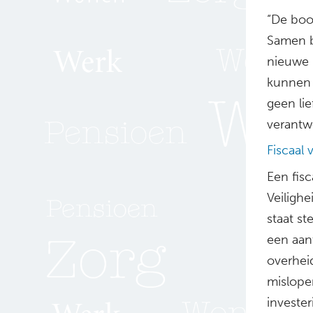
“De boo
Samen be
nieuwe 
kunnen i
geen lie
verantwo
Fiscaal 
Een fisc
Veilighe
staat s
een aant
overhei
mislopen
invester