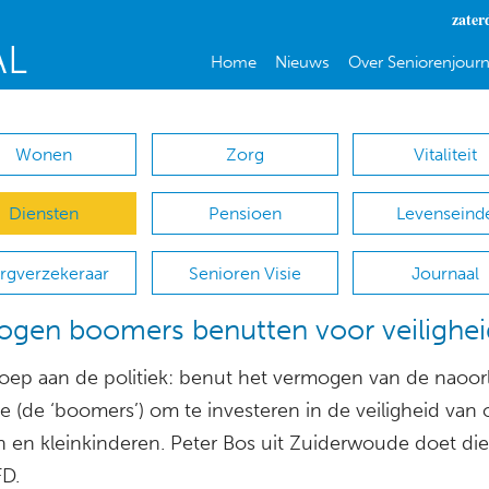
zater
Home
Nieuws
Over Seniorenjourn
Wonen
Zorg
Vitaliteit
Diensten
Pensioen
Levenseind
rgverzekeraar
Senioren Visie
Journaal
gen boomers benutten voor veilighei
oep aan de politiek: benut het vermogen van de naoor
e (de ‘boomers’) om te investeren in de veiligheid van
n en kleinkinderen. Peter Bos uit Zuiderwoude doet di
FD.