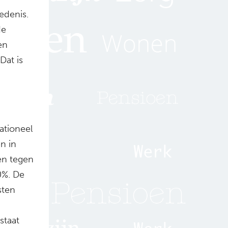
edenis.
de
en
Dat is
rationeel
en in
en tegen
20%. De
sten
staat