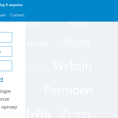
dag 8 augustus
aal
Contact
e
d
logse
 onze
e oproep