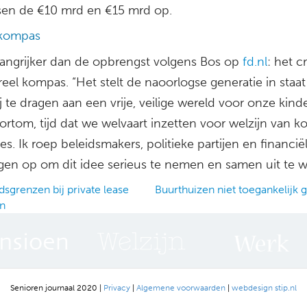
sen de €10 mrd en €15 mrd op.
 kompas
angrijker dan de opbrengst volgens Bos op
fd.nl
: het c
eel kompas. “Het stelt de naoorlogse generatie in staa
ij te dragen aan een vrije, veilige wereld voor onze kind
kortom, tijd dat we welvaart inzetten voor welzijn van
es. Ik roep beleidsmakers, politieke partijen en financië
ingen op om dit idee serieus te nemen en samen uit te w
dsgrenzen bij private lease
Buurthuizen niet toegankelijk
en
ation
Senioren journaal 2020 |
Privacy
|
Algemene voorwaarden
|
webdesign stip.nl