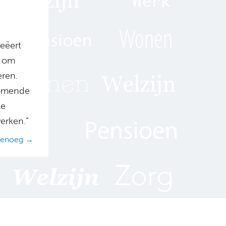
reëert
t om
eren.
 komende
le
erken.”
 genoeg →