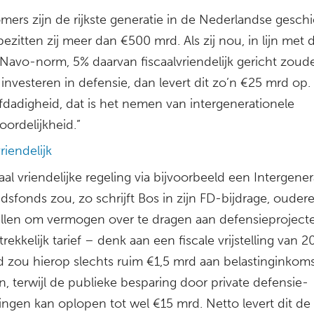
mers zijn de rijkste generatie in de Nederlandse geschi
zitten zij meer dan €500 mrd. Als zij nou, in lijn met 
Navo-norm, 5% daarvan fiscaalvriendelijk gericht zoud
nvesteren in defensie, dan levert dit zo’n €25 mrd op. 
fdadigheid, dat is het nemen van intergenerationele
ordelijkheid.”
vriendelijk
aal vriendelijke regeling via bijvoorbeeld een Intergene
idsfonds zou, zo schrijft Bos in zijn FD-bijdrage, ouder
tellen om vermogen over te dragen aan defensieproject
rekkelijk tarief – denk aan een fiscale vrijstelling van 
d zou hierop slechts ruim €1,5 mrd aan belastinginkom
, terwijl de publieke besparing door private defensie-
ingen kan oplopen tot wel €15 mrd. Netto levert dit de 