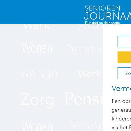
Zo
Vermo
Een opr
generati
kindere
via het 