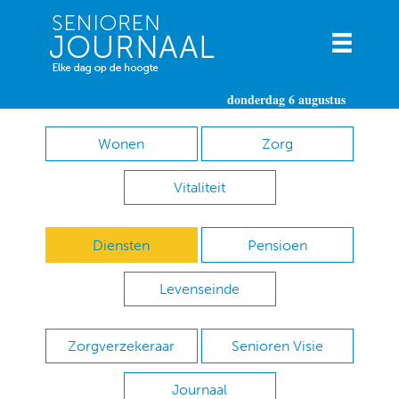
donderdag 6 augustus
Wonen
Zorg
Vitaliteit
Diensten
Pensioen
Levenseinde
Zorgverzekeraar
Senioren Visie
Journaal