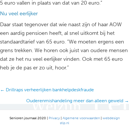
5 euro vallen in plaats van dat van 20 euro.”
Nu veel eerlijker
Daar staat tegenover dat wie naast zijn of haar AOW
een aardig pensioen heeft, al snel uitkomt bij het
standaardtarief van 65 euro. “We moeten ergens een
grens trekken. We horen ook juist van oudere mensen
dat ze het nu veel eerlijker vinden. Ook met 65 euro
heb je de pas er zo uit, hoor.”
Posts
← Drillraps verheerlijken bankhelpdeskfraude
navigation
Ouderenmishandeling meer dan alleen geweld →
Senioren journaal 2020 |
Privacy
|
Algemene voorwaarden
|
webdesign
stip.nl