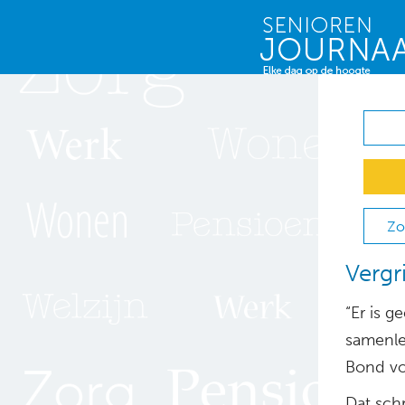
Zo
Vergr
“Er is g
samenle
Bond vo
Dat sch