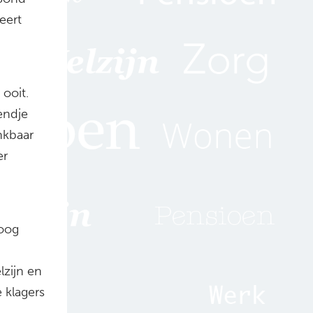
eert
ooit.
endje
nkbaar
er
 oog
p
lzijn en
 klagers