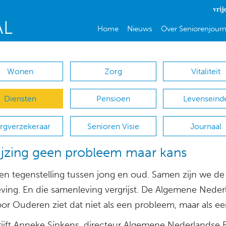
vrij
Home
Nieuws
Over Seniorenjourn
Wonen
Zorg
Vitaliteit
Diensten
Pensioen
Levenseind
rgverzekeraar
Senioren Visie
Journaal
ijzing geen probleem maar kans
een tegenstelling tussen jong en oud. Samen zijn we de
ving. En die samenleving vergrijst. De Algemene Neder
or Ouderen ziet dat niet als een probleem, maar als ee
rijft Anneke Sipkens, directeur Algemene Nederlandse