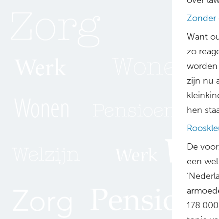
Zonder 
Want ou
zo reage
worden v
zijn nu 
kleinki
hen staa
Rooskle
De voor
een wel
‘Nederl
armoedeg
178.000