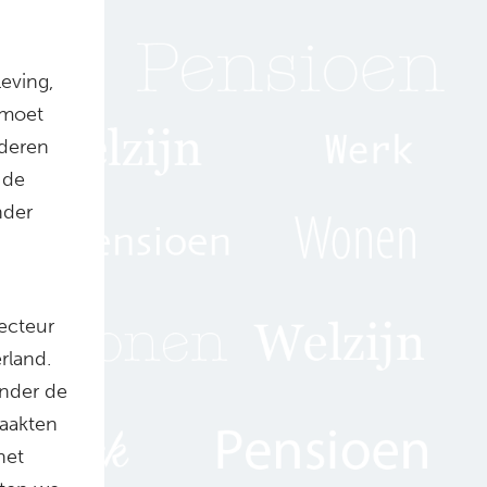
eving,
e moet
uderen
 de
nder
ecteur
erland.
onder de
maakten
het