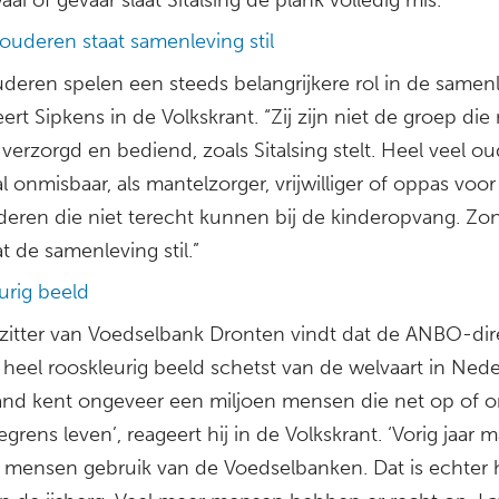
ouderen staat samenleving stil
deren spelen een steeds belangrijkere rol in de samenl
ert Sipkens in de Volkskrant. “Zij zijn niet de groep di
erzorgd en bediend, zoals Sitalsing stelt. Heel veel o
al onmisbaar, als mantelzorger, vrijwilliger of oppas voor
nderen die niet terecht kunnen bij de kinderopvang. Zo
t de samenleving stil.”
urig beeld
zitter van Voedselbank Dronten vindt dat de ANBO-dir
 heel rooskleurig beeld schetst van de welvaart in Ned
and kent ongeveer een miljoen mensen die net op of 
rens leven’, reageert hij in de Volkskrant. ‘Vorig jaar 
 mensen gebruik van de Voedselbanken. Dat is echter 