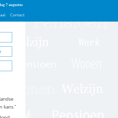
dag 7 augustus
aal
Contact
e
landse
n kans.”
 Bond