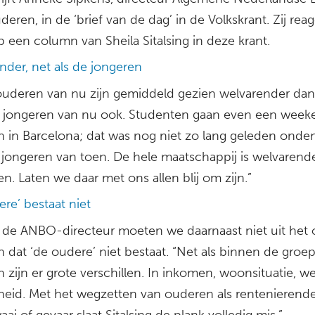
eren, in de ‘brief van de dag’ in de Volkskrant. Zij reag
p een column van Sheila Sitalsing in deze krant.
nder, net als de jongeren
 ouderen van nu zijn gemiddeld gezien welvarender dan 
 jongeren van nu ook. Studenten gaan even een week
 in Barcelona; dat was nog niet zo lang geleden onde
 jongeren van toen. De hele maatschappij is welvarend
. Laten we daar met ons allen blij om zijn.”
re’ bestaat niet
 de ANBO-directeur moeten we daarnaast niet uit het
n dat ‘de oudere’ niet bestaat. “Net als binnen de groe
 zijn er grote verschillen. In inkomen, woonsituatie, we
eid. Met het wegzetten van ouderen als rentenierende
aai of gevaar slaat Sitalsing de plank volledig mis.”