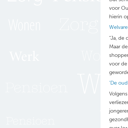
voor Oud
hierin o
Welvare
“Ja, de
Maar de
shoppen
voor de
geworden
‘De oude
Volgens
verlieze
jongeren
gezondh
over law